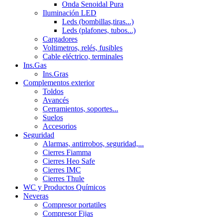
Onda Senoidal Pura
Iluminación LED
Leds (bombillas,tiras...)
Leds (plafones, tubos...)
Cargadores
Voltimetros, relés, fusibles
Cable eléctrico, terminales
Ins.Gas
Ins.Gras
Complementos exterior
Toldos
Avancés
Cerramientos, soportes...
Suelos
Accesorios
Seguridad
Alarmas, antirrobos, seguridad,...
Cierres Fiamma
Cierres Heo Safe
Cierres IMC
Cierres Thule
WC y Productos Químicos
Neveras
Compresor portatiles
Compresor Fijas