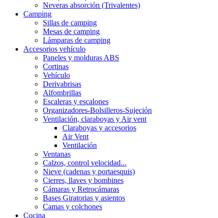
Neveras absorción (Trivalentes)
Camping
Sillas de camping
Mesas de camping
Lámparas de camping
Accesorios vehículo
Paneles y molduras ABS
Cortinas
Vehículo
Derivabrisas
Alfombrillas
Escaleras y escalones
Organizadores-Bolsilleros-Sujeción
Ventilación, claraboyas y Air vent
Claraboyas y accesorios
Air Vent
Ventilación
Ventanas
Calzos, control velocidad...
Nieve (cadenas y portaesquis)
Cierres, llaves y bombines
Cámaras y Retrocámaras
Bases Giratorias y asientos
Camas y colchones
Cocina