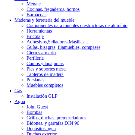
Menaje
Cocinas, fregaderos, hornos
Barbacoas
Maderas y ferretería del mueble
Componentes para muebles o estructuras de alumínio
Herramientas
Bricolaje
Adhesivos,Selladores,Masillas...
Guías, bisagras, fijamuebles, compases
Cierres armario
Perfilería
Cantos y tapajuntas
Pies y soportes mesa
Tableros de madera
Persianas
Muebles completos
Gas
Instalación GLP
Agua
John Guest
Bombas
Grifos, duchas, premezcladores
Bidones, y garrafas DIN 96
Depósitos agua
Duchas exterior