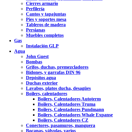
Cierres armario
Perfilería
Cantos y tapajuntas
Pies y soportes mesa
Tableros de madera
Persianas
Muebles completos
Gas
Instalación GLP
Agua
John Guest
Bombas
Grifos, duchas, premezcladores
Bidones, y garrafas DIN 96
Depósitos agua
Duchas exterior
Lavabos, platos ducha, desagües
Boilers, calentadores
Boilers, Calentadores Autoterm
Boilers, Calentadores Truma
Boilers, Calentadores Pundmann
Boilers, Calentadores Whale Expanse
Boilers, Calentadores CZ
Conectores, pasamuros, manguera
Bocanas, válvulas, varios