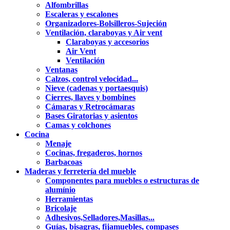
Alfombrillas
Escaleras y escalones
Organizadores-Bolsilleros-Sujeción
Ventilación, claraboyas y Air vent
Claraboyas y accesorios
Air Vent
Ventilación
Ventanas
Calzos, control velocidad...
Nieve (cadenas y portaesquis)
Cierres, llaves y bombines
Cámaras y Retrocámaras
Bases Giratorias y asientos
Camas y colchones
Cocina
Menaje
Cocinas, fregaderos, hornos
Barbacoas
Maderas y ferretería del mueble
Componentes para muebles o estructuras de
alumínio
Herramientas
Bricolaje
Adhesivos,Selladores,Masillas...
Guías, bisagras, fijamuebles, compases