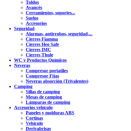
Toldos
Avancés
Cerramientos, soportes...
Suelos
Accesorios
Seguridad
Alarmas, antirrobos, seguridad,...
Cierres Fiamma
Cierres Heo Safe
Cierres IMC
Cierres Thule
WC y Productos Químicos
Neveras
Compresor portatiles
Compresor Fijas
Neveras absorción (Trivalentes)
Camping
Sillas de camping
Mesas de camping
Lámparas de camping
Accesorios vehículo
Paneles y molduras ABS
Cortinas
Vehículo
Derivabrisas