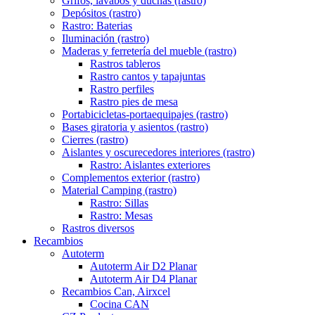
Grifos, lavabos y duchas (rastro)
Depósitos (rastro)
Rastro: Baterias
Iluminación (rastro)
Maderas y ferretería del mueble (rastro)
Rastros tableros
Rastro cantos y tapajuntas
Rastro perfiles
Rastro pies de mesa
Portabicicletas-portaequipajes (rastro)
Bases giratoria y asientos (rastro)
Cierres (rastro)
Aislantes y oscurecedores interiores (rastro)
Rastro: Aislantes exteriores
Complementos exterior (rastro)
Material Camping (rastro)
Rastro: Sillas
Rastro: Mesas
Rastros diversos
Recambios
Autoterm
Autoterm Air D2 Planar
Autoterm Air D4 Planar
Recambios Can, Airxcel
Cocina CAN