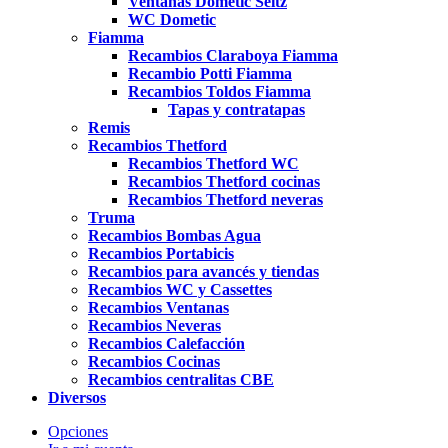
Ventanas Dometic Seitz
WC Dometic
Fiamma
Recambios Claraboya Fiamma
Recambio Potti Fiamma
Recambios Toldos Fiamma
Tapas y contratapas
Remis
Recambios Thetford
Recambios Thetford WC
Recambios Thetford cocinas
Recambios Thetford neveras
Truma
Recambios Bombas Agua
Recambios Portabicis
Recambios para avancés y tiendas
Recambios WC y Cassettes
Recambios Ventanas
Recambios Neveras
Recambios Calefacción
Recambios Cocinas
Recambios centralitas CBE
Diversos
Opciones