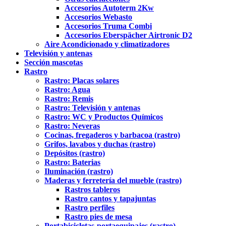
Accesorios Autoterm 2Kw
Accesorios Webasto
Accesorios Truma Combi
Accesorios Eberspächer Airtronic D2
Aire Acondicionado y climatizadores
Televisión y antenas
Sección mascotas
Rastro
Rastro: Placas solares
Rastro: Agua
Rastro: Remis
Rastro: Televisión y antenas
Rastro: WC y Productos Químicos
Rastro: Neveras
Cocinas, fregaderos y barbacoa (rastro)
Grifos, lavabos y duchas (rastro)
Depósitos (rastro)
Rastro: Baterias
Iluminación (rastro)
Maderas y ferretería del mueble (rastro)
Rastros tableros
Rastro cantos y tapajuntas
Rastro perfiles
Rastro pies de mesa
Portabicicletas-portaequipajes (rastro)