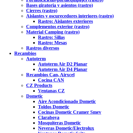
Bases giratoria y asientos (rastro)
Cierres (rastro)
Aislantes y oscurecedores interiores (rastro)
Rastro: Aislantes exteriores
Complementos exterior (rastro)
Material Camping (rastro)
Rastro: Sillas
Rastro: Mesas
Rastros diversos
Recambios
Autoterm
Autoterm Air D2 Planar
Autoterm Air D4 Planar
Recambios Can, Airxcel
Cocina CAN
CZ Products
Ventanas CZ
Dometic
Aire Acondicionado Dometic
Toldos Dometic
Cocinas Dometic Cramer Smev
Claraboya
Mosquiteras Dometic
Neveras Dometic/Electrolux