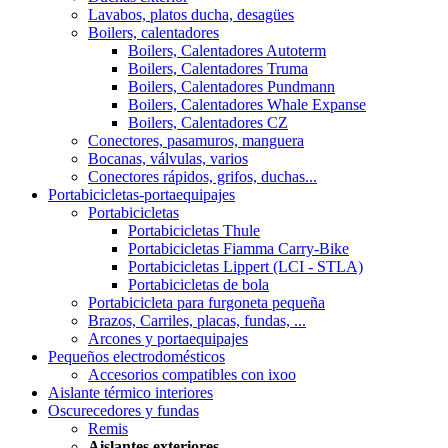
Lavabos, platos ducha, desagües
Boilers, calentadores
Boilers, Calentadores Autoterm
Boilers, Calentadores Truma
Boilers, Calentadores Pundmann
Boilers, Calentadores Whale Expanse
Boilers, Calentadores CZ
Conectores, pasamuros, manguera
Bocanas, válvulas, varios
Conectores rápidos, grifos, duchas...
Portabicicletas-portaequipajes
Portabicicletas
Portabicicletas Thule
Portabicicletas Fiamma Carry-Bike
Portabicicletas Lippert (LCI - STLA)
Portabicicletas de bola
Portabicicleta para furgoneta pequeña
Brazos, Carriles, placas, fundas, ...
Arcones y portaequipajes
Pequeños electrodomésticos
Accesorios compatibles con ixoo
Aislante térmico interiores
Oscurecedores y fundas
Remis
Aislantes exteriores