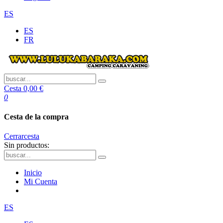
ES
ES
FR
Cesta
0,00 €
0
Cesta de la compra
Cerrar
cesta
Sin productos:
Inicio
Mi Cuenta
ES