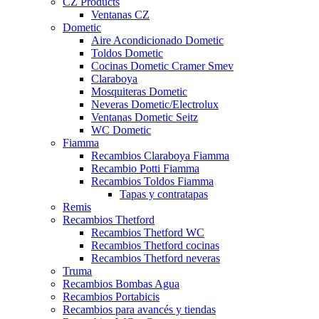
CZ Products
Ventanas CZ
Dometic
Aire Acondicionado Dometic
Toldos Dometic
Cocinas Dometic Cramer Smev
Claraboya
Mosquiteras Dometic
Neveras Dometic/Electrolux
Ventanas Dometic Seitz
WC Dometic
Fiamma
Recambios Claraboya Fiamma
Recambio Potti Fiamma
Recambios Toldos Fiamma
Tapas y contratapas
Remis
Recambios Thetford
Recambios Thetford WC
Recambios Thetford cocinas
Recambios Thetford neveras
Truma
Recambios Bombas Agua
Recambios Portabicis
Recambios para avancés y tiendas