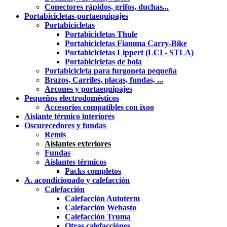
Conectores rápidos, grifos, duchas...
Portabicicletas-portaequipajes
Portabicicletas
Portabicicletas Thule
Portabicicletas Fiamma Carry-Bike
Portabicicletas Lippert (LCI - STLA)
Portabicicletas de bola
Portabicicleta para furgoneta pequeña
Brazos, Carriles, placas, fundas, ...
Arcones y portaequipajes
Pequeños electrodomésticos
Accesorios compatibles con ixoo
Aislante térmico interiores
Oscurecedores y fundas
Remis
Aislantes exteriores
Fundas
Aislantes térmicos
Packs completos
A. acondicionado y calefacción
Calefacción
Calefacción Autoterm
Calefacción Webasto
Calefacción Truma
Otras calefacciónes