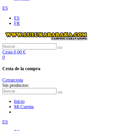
ES
ES
FR
Cesta
0,00 €
0
Cesta de la compra
Cerrar
cesta
Sin productos:
Inicio
Mi Cuenta
ES