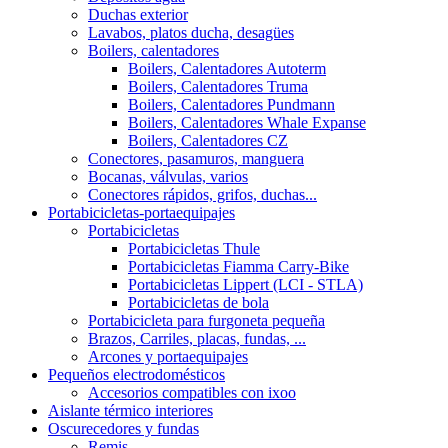
Duchas exterior
Lavabos, platos ducha, desagües
Boilers, calentadores
Boilers, Calentadores Autoterm
Boilers, Calentadores Truma
Boilers, Calentadores Pundmann
Boilers, Calentadores Whale Expanse
Boilers, Calentadores CZ
Conectores, pasamuros, manguera
Bocanas, válvulas, varios
Conectores rápidos, grifos, duchas...
Portabicicletas-portaequipajes
Portabicicletas
Portabicicletas Thule
Portabicicletas Fiamma Carry-Bike
Portabicicletas Lippert (LCI - STLA)
Portabicicletas de bola
Portabicicleta para furgoneta pequeña
Brazos, Carriles, placas, fundas, ...
Arcones y portaequipajes
Pequeños electrodomésticos
Accesorios compatibles con ixoo
Aislante térmico interiores
Oscurecedores y fundas
Remis