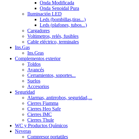
Onda Modificada
Onda Senoidal Pura
Iluminación LED
Leds (bombillas,tiras...)
Leds (plafones, tubos...)
Cargadores
Voltimetros, relés, fusibles
Cable eléctrico, terminales
Ins.Gas
Ins.Gras
Complementos exterior
Toldos
Avancés
Cerramientos, soportes...
Suelos
Accesorios
Seguridad
Alarmas, antirrobos, seguridad,...
Cierres Fiamma
Cierres Heo Safe
Cierres IMC
Cierres Thule
WC y Productos Químicos
Neveras
Compresor portatiles