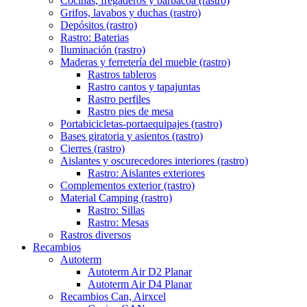
Cocinas, fregaderos y barbacoa (rastro)
Grifos, lavabos y duchas (rastro)
Depósitos (rastro)
Rastro: Baterias
Iluminación (rastro)
Maderas y ferretería del mueble (rastro)
Rastros tableros
Rastro cantos y tapajuntas
Rastro perfiles
Rastro pies de mesa
Portabicicletas-portaequipajes (rastro)
Bases giratoria y asientos (rastro)
Cierres (rastro)
Aislantes y oscurecedores interiores (rastro)
Rastro: Aislantes exteriores
Complementos exterior (rastro)
Material Camping (rastro)
Rastro: Sillas
Rastro: Mesas
Rastros diversos
Recambios
Autoterm
Autoterm Air D2 Planar
Autoterm Air D4 Planar
Recambios Can, Airxcel