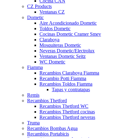
Cocina CAN
CZ Products
Ventanas CZ
Dometic
Aire Acondicionado Dometic
Toldos Dometic
Cocinas Dometic Cramer Smev
Claraboya
Mosquiteras Dometic
Neveras Dometic/Electrolux
Ventanas Dometic Seitz
WC Dometic
Fiamma
Recambios Claraboya Fiamma
Recambio Potti Fiamma
Recambios Toldos Fiamma
Tapas y contratapas
Remis
Recambios Thetford
Recambios Thetford WC
Recambios Thetford cocinas
Recambios Thetford neveras
Truma
Recambios Bombas Agua
Recambios Portabicis