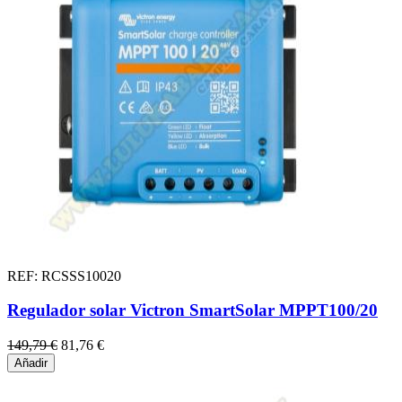
REF: RCSSS10020
Regulador solar Victron SmartSolar MPPT100/20
149,79 €
81,76 €
Añadir