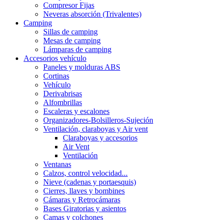
Compresor Fijas
Neveras absorción (Trivalentes)
Camping
Sillas de camping
Mesas de camping
Lámparas de camping
Accesorios vehículo
Paneles y molduras ABS
Cortinas
Vehículo
Derivabrisas
Alfombrillas
Escaleras y escalones
Organizadores-Bolsilleros-Sujeción
Ventilación, claraboyas y Air vent
Claraboyas y accesorios
Air Vent
Ventilación
Ventanas
Calzos, control velocidad...
Nieve (cadenas y portaesquis)
Cierres, llaves y bombines
Cámaras y Retrocámaras
Bases Giratorias y asientos
Camas y colchones