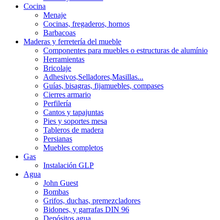
Cocina
Menaje
Cocinas, fregaderos, hornos
Barbacoas
Maderas y ferretería del mueble
Componentes para muebles o estructuras de alumínio
Herramientas
Bricolaje
Adhesivos,Selladores,Masillas...
Guías, bisagras, fijamuebles, compases
Cierres armario
Perfilería
Cantos y tapajuntas
Pies y soportes mesa
Tableros de madera
Persianas
Muebles completos
Gas
Instalación GLP
Agua
John Guest
Bombas
Grifos, duchas, premezcladores
Bidones, y garrafas DIN 96
Depósitos agua