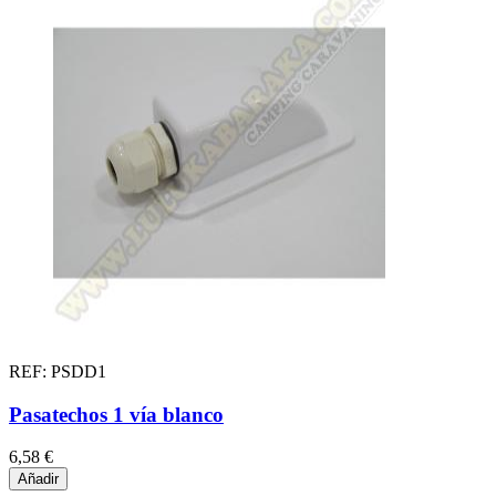
REF: PSDD1
Pasatechos 1 vía blanco
6,58 €
Añadir