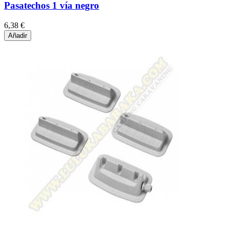
Pasatechos 1 vía negro
6,38 €
Añadir