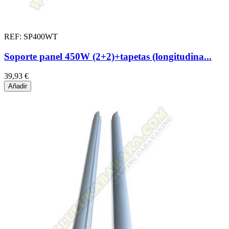
REF: SP400WT
Soporte panel 450W (2+2)+tapetas (longitudina...
39,93 €
Añadir