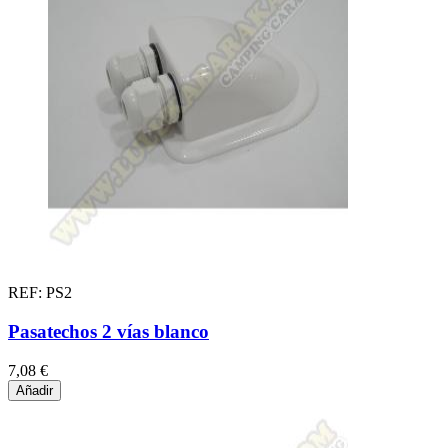
REF: PS2
Pasatechos 2 vías blanco
7,08 €
Añadir