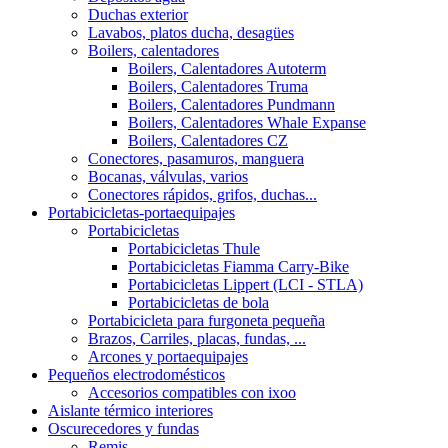
Duchas exterior
Lavabos, platos ducha, desagües
Boilers, calentadores
Boilers, Calentadores Autoterm
Boilers, Calentadores Truma
Boilers, Calentadores Pundmann
Boilers, Calentadores Whale Expanse
Boilers, Calentadores CZ
Conectores, pasamuros, manguera
Bocanas, válvulas, varios
Conectores rápidos, grifos, duchas...
Portabicicletas-portaequipajes
Portabicicletas
Portabicicletas Thule
Portabicicletas Fiamma Carry-Bike
Portabicicletas Lippert (LCI - STLA)
Portabicicletas de bola
Portabicicleta para furgoneta pequeña
Brazos, Carriles, placas, fundas, ...
Arcones y portaequipajes
Pequeños electrodomésticos
Accesorios compatibles con ixoo
Aislante térmico interiores
Oscurecedores y fundas
Remis