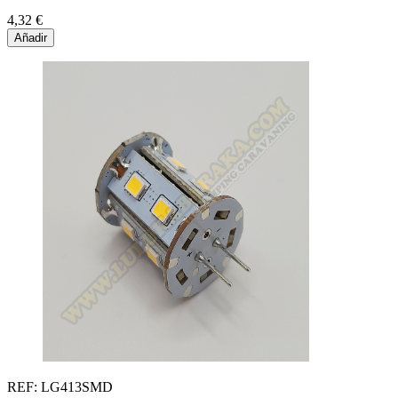
4,32 €
Añadir
REF: LG413SMD