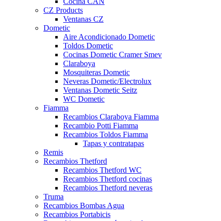
Cocina CAN
CZ Products
Ventanas CZ
Dometic
Aire Acondicionado Dometic
Toldos Dometic
Cocinas Dometic Cramer Smev
Claraboya
Mosquiteras Dometic
Neveras Dometic/Electrolux
Ventanas Dometic Seitz
WC Dometic
Fiamma
Recambios Claraboya Fiamma
Recambio Potti Fiamma
Recambios Toldos Fiamma
Tapas y contratapas
Remis
Recambios Thetford
Recambios Thetford WC
Recambios Thetford cocinas
Recambios Thetford neveras
Truma
Recambios Bombas Agua
Recambios Portabicis