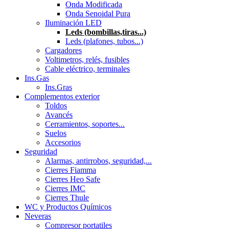
Onda Modificada
Onda Senoidal Pura
Iluminación LED
Leds (bombillas,tiras...)
Leds (plafones, tubos...)
Cargadores
Voltimetros, relés, fusibles
Cable eléctrico, terminales
Ins.Gas
Ins.Gras
Complementos exterior
Toldos
Avancés
Cerramientos, soportes...
Suelos
Accesorios
Seguridad
Alarmas, antirrobos, seguridad,...
Cierres Fiamma
Cierres Heo Safe
Cierres IMC
Cierres Thule
WC y Productos Químicos
Neveras
Compresor portatiles