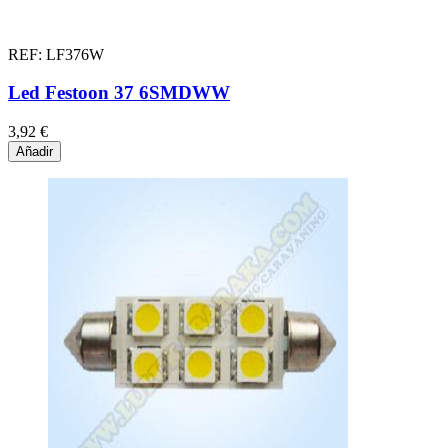
REF: LF376W
Led Festoon 37 6SMDWW
3,92 €
Añadir