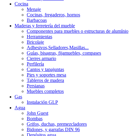
Cocina
Menaje
Cocinas, fregaderos, hornos
Barbacoas
Maderas y ferretería del mueble
Componentes para muebles o estructuras de alumínio
Herramientas
Bricolaje
Adhesivos,Selladores,Masillas...
Guías, bisagras, fijamuebles, compases
Cierres armario
Perfilería
Cantos y tapajuntas
Pies y soportes mesa
Tableros de madera
Persianas
Muebles completos
Gas
Instalación GLP
Agua
John Guest
Bombas
Grifos, duchas, premezcladores
Bidones, y garrafas DIN 96
Depósitos agua