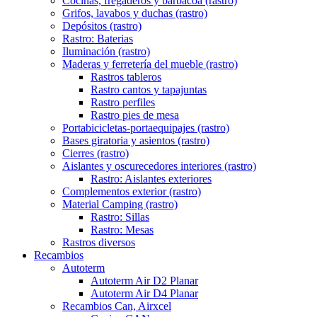
Cocinas, fregaderos y barbacoa (rastro)
Grifos, lavabos y duchas (rastro)
Depósitos (rastro)
Rastro: Baterias
Iluminación (rastro)
Maderas y ferretería del mueble (rastro)
Rastros tableros
Rastro cantos y tapajuntas
Rastro perfiles
Rastro pies de mesa
Portabicicletas-portaequipajes (rastro)
Bases giratoria y asientos (rastro)
Cierres (rastro)
Aislantes y oscurecedores interiores (rastro)
Rastro: Aislantes exteriores
Complementos exterior (rastro)
Material Camping (rastro)
Rastro: Sillas
Rastro: Mesas
Rastros diversos
Recambios
Autoterm
Autoterm Air D2 Planar
Autoterm Air D4 Planar
Recambios Can, Airxcel