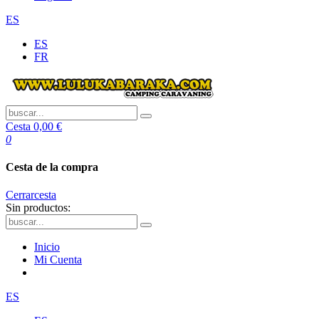
ES
ES
FR
Cesta
0,00 €
0
Cesta de la compra
Cerrar
cesta
Sin productos:
Inicio
Mi Cuenta
ES