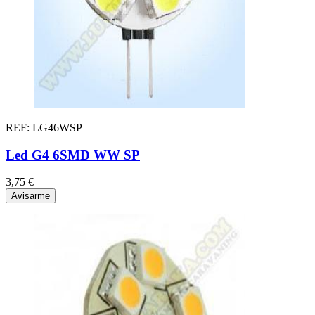
REF: LG46WSP
Led G4 6SMD WW SP
3,75 €
Avisarme