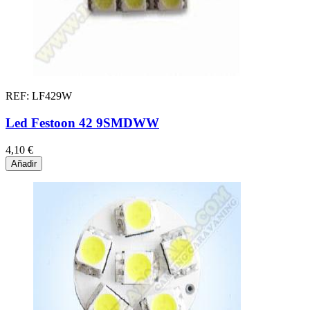
REF: LF429W
Led Festoon 42 9SMDWW
4,10 €
Añadir