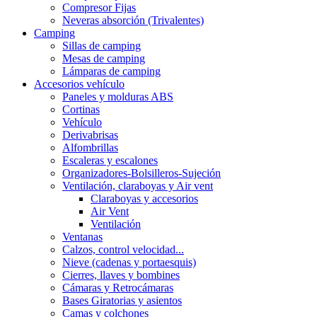
Compresor Fijas
Neveras absorción (Trivalentes)
Camping
Sillas de camping
Mesas de camping
Lámparas de camping
Accesorios vehículo
Paneles y molduras ABS
Cortinas
Vehículo
Derivabrisas
Alfombrillas
Escaleras y escalones
Organizadores-Bolsilleros-Sujeción
Ventilación, claraboyas y Air vent
Claraboyas y accesorios
Air Vent
Ventilación
Ventanas
Calzos, control velocidad...
Nieve (cadenas y portaesquis)
Cierres, llaves y bombines
Cámaras y Retrocámaras
Bases Giratorias y asientos
Camas y colchones