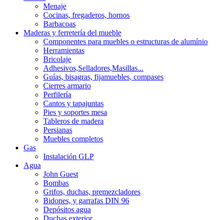
Menaje
Cocinas, fregaderos, hornos
Barbacoas
Maderas y ferretería del mueble
Componentes para muebles o estructuras de alumínio
Herramientas
Bricolaje
Adhesivos,Selladores,Masillas...
Guías, bisagras, fijamuebles, compases
Cierres armario
Perfilería
Cantos y tapajuntas
Pies y soportes mesa
Tableros de madera
Persianas
Muebles completos
Gas
Instalación GLP
Agua
John Guest
Bombas
Grifos, duchas, premezcladores
Bidones, y garrafas DIN 96
Depósitos agua
Duchas exterior