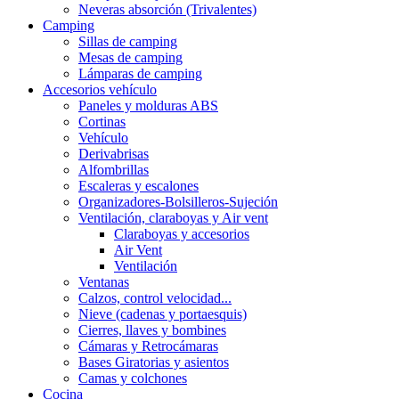
Neveras absorción (Trivalentes)
Camping
Sillas de camping
Mesas de camping
Lámparas de camping
Accesorios vehículo
Paneles y molduras ABS
Cortinas
Vehículo
Derivabrisas
Alfombrillas
Escaleras y escalones
Organizadores-Bolsilleros-Sujeción
Ventilación, claraboyas y Air vent
Claraboyas y accesorios
Air Vent
Ventilación
Ventanas
Calzos, control velocidad...
Nieve (cadenas y portaesquis)
Cierres, llaves y bombines
Cámaras y Retrocámaras
Bases Giratorias y asientos
Camas y colchones
Cocina