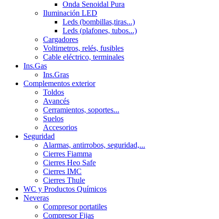
Onda Senoidal Pura
Iluminación LED
Leds (bombillas,tiras...)
Leds (plafones, tubos...)
Cargadores
Voltimetros, relés, fusibles
Cable eléctrico, terminales
Ins.Gas
Ins.Gras
Complementos exterior
Toldos
Avancés
Cerramientos, soportes...
Suelos
Accesorios
Seguridad
Alarmas, antirrobos, seguridad,...
Cierres Fiamma
Cierres Heo Safe
Cierres IMC
Cierres Thule
WC y Productos Químicos
Neveras
Compresor portatiles
Compresor Fijas