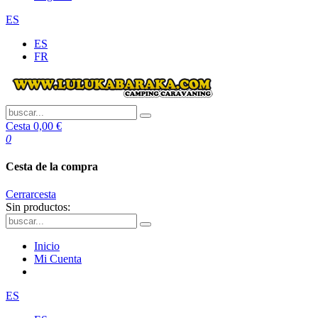
ES
ES
FR
Cesta
0,00 €
0
Cesta de la compra
Cerrar
cesta
Sin productos:
Inicio
Mi Cuenta
ES