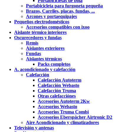
Portabicicletas de bola
Portabicicleta para furgoneta pequeña
Brazos, Carriles, placas, fundas, ...
Arcones y portaequipajes
Pequeños electrodomésticos
Accesorios compatibles con ixoo
Aislante térmico interiores
Oscurecedores y fundas
Remis
Aislantes exteriores
Fundas
Aislantes térmicos
Packs completos
A. acondicionado y calefacción
Calefacción
Calefacción Autoterm
Calefacción Webasto
Calefacción Truma
Otras calefacciónes
Accesorios Autoterm 2Kw
Accesorios Webasto
Accesorios Truma Combi
Accesorios Eberspächer Airtronic D2
Aire Acondicionado y climatizadores
Televisión y antenas