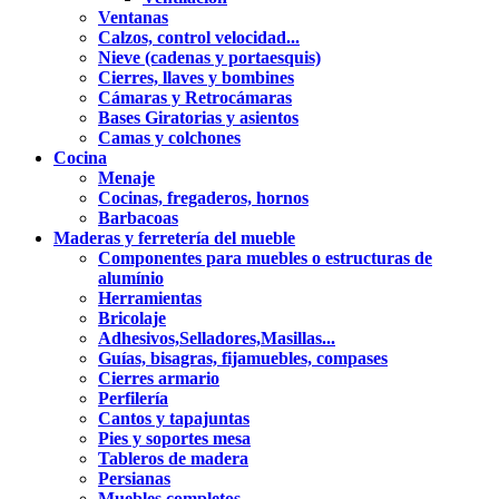
Ventanas
Calzos, control velocidad...
Nieve (cadenas y portaesquis)
Cierres, llaves y bombines
Cámaras y Retrocámaras
Bases Giratorias y asientos
Camas y colchones
Cocina
Menaje
Cocinas, fregaderos, hornos
Barbacoas
Maderas y ferretería del mueble
Componentes para muebles o estructuras de
alumínio
Herramientas
Bricolaje
Adhesivos,Selladores,Masillas...
Guías, bisagras, fijamuebles, compases
Cierres armario
Perfilería
Cantos y tapajuntas
Pies y soportes mesa
Tableros de madera
Persianas
Muebles completos