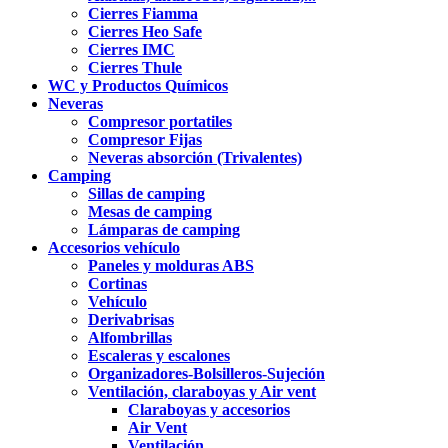
Cierres Fiamma
Cierres Heo Safe
Cierres IMC
Cierres Thule
WC y Productos Químicos
Neveras
Compresor portatiles
Compresor Fijas
Neveras absorción (Trivalentes)
Camping
Sillas de camping
Mesas de camping
Lámparas de camping
Accesorios vehículo
Paneles y molduras ABS
Cortinas
Vehículo
Derivabrisas
Alfombrillas
Escaleras y escalones
Organizadores-Bolsilleros-Sujeción
Ventilación, claraboyas y Air vent
Claraboyas y accesorios
Air Vent
Ventilación