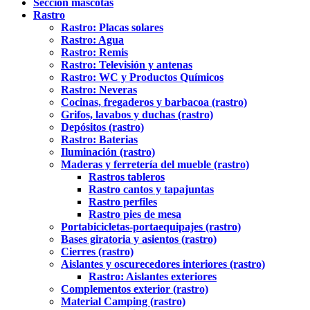
Sección mascotas
Rastro
Rastro: Placas solares
Rastro: Agua
Rastro: Remis
Rastro: Televisión y antenas
Rastro: WC y Productos Químicos
Rastro: Neveras
Cocinas, fregaderos y barbacoa (rastro)
Grifos, lavabos y duchas (rastro)
Depósitos (rastro)
Rastro: Baterias
Iluminación (rastro)
Maderas y ferretería del mueble (rastro)
Rastros tableros
Rastro cantos y tapajuntas
Rastro perfiles
Rastro pies de mesa
Portabicicletas-portaequipajes (rastro)
Bases giratoria y asientos (rastro)
Cierres (rastro)
Aislantes y oscurecedores interiores (rastro)
Rastro: Aislantes exteriores
Complementos exterior (rastro)
Material Camping (rastro)