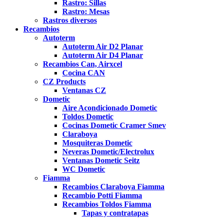
Rastro: Sillas
Rastro: Mesas
Rastros diversos
Recambios
Autoterm
Autoterm Air D2 Planar
Autoterm Air D4 Planar
Recambios Can, Airxcel
Cocina CAN
CZ Products
Ventanas CZ
Dometic
Aire Acondicionado Dometic
Toldos Dometic
Cocinas Dometic Cramer Smev
Claraboya
Mosquiteras Dometic
Neveras Dometic/Electrolux
Ventanas Dometic Seitz
WC Dometic
Fiamma
Recambios Claraboya Fiamma
Recambio Potti Fiamma
Recambios Toldos Fiamma
Tapas y contratapas