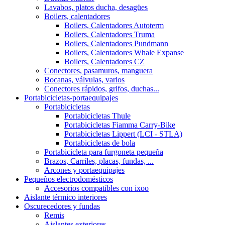
Lavabos, platos ducha, desagües
Boilers, calentadores
Boilers, Calentadores Autoterm
Boilers, Calentadores Truma
Boilers, Calentadores Pundmann
Boilers, Calentadores Whale Expanse
Boilers, Calentadores CZ
Conectores, pasamuros, manguera
Bocanas, válvulas, varios
Conectores rápidos, grifos, duchas...
Portabicicletas-portaequipajes
Portabicicletas
Portabicicletas Thule
Portabicicletas Fiamma Carry-Bike
Portabicicletas Lippert (LCI - STLA)
Portabicicletas de bola
Portabicicleta para furgoneta pequeña
Brazos, Carriles, placas, fundas, ...
Arcones y portaequipajes
Pequeños electrodomésticos
Accesorios compatibles con ixoo
Aislante térmico interiores
Oscurecedores y fundas
Remis
Aislantes exteriores