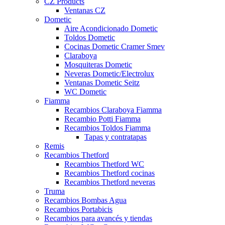
CZ Products
Ventanas CZ
Dometic
Aire Acondicionado Dometic
Toldos Dometic
Cocinas Dometic Cramer Smev
Claraboya
Mosquiteras Dometic
Neveras Dometic/Electrolux
Ventanas Dometic Seitz
WC Dometic
Fiamma
Recambios Claraboya Fiamma
Recambio Potti Fiamma
Recambios Toldos Fiamma
Tapas y contratapas
Remis
Recambios Thetford
Recambios Thetford WC
Recambios Thetford cocinas
Recambios Thetford neveras
Truma
Recambios Bombas Agua
Recambios Portabicis
Recambios para avancés y tiendas