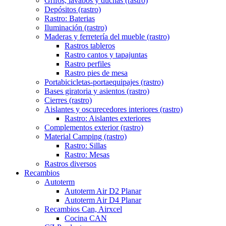
Grifos, lavabos y duchas (rastro)
Depósitos (rastro)
Rastro: Baterias
Iluminación (rastro)
Maderas y ferretería del mueble (rastro)
Rastros tableros
Rastro cantos y tapajuntas
Rastro perfiles
Rastro pies de mesa
Portabicicletas-portaequipajes (rastro)
Bases giratoria y asientos (rastro)
Cierres (rastro)
Aislantes y oscurecedores interiores (rastro)
Rastro: Aislantes exteriores
Complementos exterior (rastro)
Material Camping (rastro)
Rastro: Sillas
Rastro: Mesas
Rastros diversos
Recambios
Autoterm
Autoterm Air D2 Planar
Autoterm Air D4 Planar
Recambios Can, Airxcel
Cocina CAN