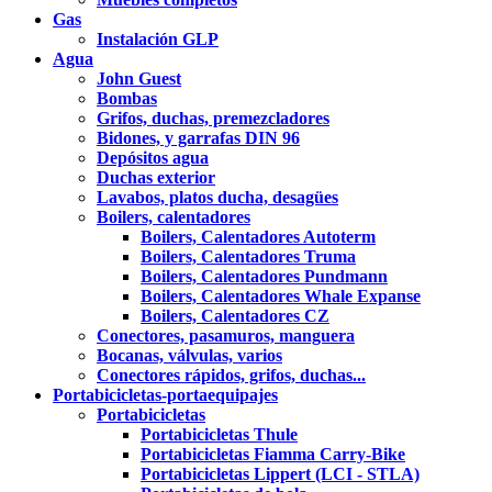
Gas
Instalación GLP
Agua
John Guest
Bombas
Grifos, duchas, premezcladores
Bidones, y garrafas DIN 96
Depósitos agua
Duchas exterior
Lavabos, platos ducha, desagües
Boilers, calentadores
Boilers, Calentadores Autoterm
Boilers, Calentadores Truma
Boilers, Calentadores Pundmann
Boilers, Calentadores Whale Expanse
Boilers, Calentadores CZ
Conectores, pasamuros, manguera
Bocanas, válvulas, varios
Conectores rápidos, grifos, duchas...
Portabicicletas-portaequipajes
Portabicicletas
Portabicicletas Thule
Portabicicletas Fiamma Carry-Bike
Portabicicletas Lippert (LCI - STLA)