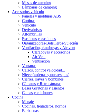
Mesas de camping
Lámparas de camping
Accesorios vehículo
Paneles y molduras ABS
Cortinas
Vehículo
Derivabrisas
Alfombrillas
Escaleras y escalones
Organizadores-Bolsilleros-Sujeción
Ventilación, claraboyas y Air vent
Claraboyas y accesorios
Air Vent
Ventilación
Ventanas
Calzos, control velocidad...
Nieve (cadenas y portaesquis)
Cierres, llaves y bombines
Cámaras y Retrocámaras
Bases Giratorias y asientos
Camas y colchones
Cocina
Menaje
Cocinas, fregaderos, hornos
Barbacoas