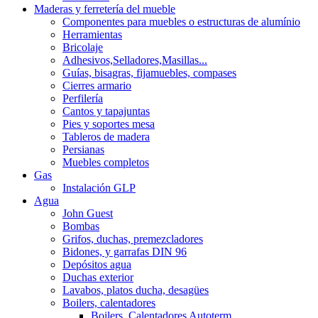
Maderas y ferretería del mueble
Componentes para muebles o estructuras de alumínio
Herramientas
Bricolaje
Adhesivos,Selladores,Masillas...
Guías, bisagras, fijamuebles, compases
Cierres armario
Perfilería
Cantos y tapajuntas
Pies y soportes mesa
Tableros de madera
Persianas
Muebles completos
Gas
Instalación GLP
Agua
John Guest
Bombas
Grifos, duchas, premezcladores
Bidones, y garrafas DIN 96
Depósitos agua
Duchas exterior
Lavabos, platos ducha, desagües
Boilers, calentadores
Boilers, Calentadores Autoterm