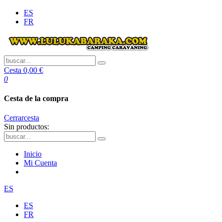
ES
FR
Cesta
0,00 €
0
Cesta de la compra
Cerrar
cesta
Sin productos:
Inicio
Mi Cuenta
ES
ES
FR