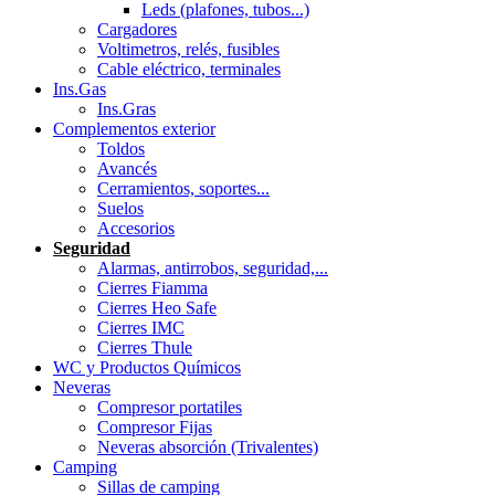
Leds (plafones, tubos...)
Cargadores
Voltimetros, relés, fusibles
Cable eléctrico, terminales
Ins.Gas
Ins.Gras
Complementos exterior
Toldos
Avancés
Cerramientos, soportes...
Suelos
Accesorios
Seguridad
Alarmas, antirrobos, seguridad,...
Cierres Fiamma
Cierres Heo Safe
Cierres IMC
Cierres Thule
WC y Productos Químicos
Neveras
Compresor portatiles
Compresor Fijas
Neveras absorción (Trivalentes)
Camping
Sillas de camping