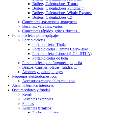
Boilers, Calentadores Truma
Boilers, Calentadores Pundmann
Boilers, Calentadores Whale Expanse
Boilers, Calentadores CZ
Conectores, pasamuros, manguera
Bocanas, válvulas, varios
Conectores rápidos, grifos, duchas...
Portabicicletas-portaequipajes
Portabicicletas
Portabicicletas Thule
Portabicicletas Fiamma Carry-Bike
Portabicicletas Lippert (LCI - STLA)
Portabicicletas de bola
Portabicicleta para furgoneta pequeña
Brazos, Carriles, placas, fundas, ...
Arcones y portaequipajes
Pequeños electrodomésticos
Accesorios compatibles con ixoo
Aislante térmico interiores
Oscurecedores y fundas
Remis
Aislantes exteriores
Fundas
Aislantes térmicos
Packs completos