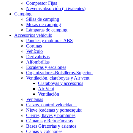
Compresor Fijas
Neveras absorción (Trivalentes)
Camping
Sillas de camping
Mesas de camping
Lámparas de camping
Accesorios vehículo
Paneles y molduras ABS
Cortinas
Vehículo
Derivabrisas
Alfombrillas
Escaleras y escalones
Organizadores-Bolsilleros-Sujeción
Ventilación, claraboyas y Air vent
Claraboyas y accesorios
Air Vent
Ventilación
Ventanas
Calzos, control velocidad...
Nieve (cadenas y portaesquis)
Cierres, llaves y bombines
Cámaras y Retrocámaras
Bases Giratorias y asientos
Camas y colchones