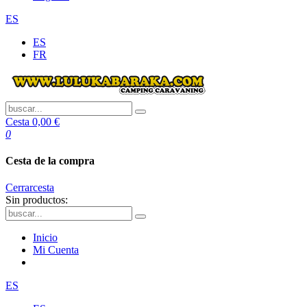
ES
ES
FR
Cesta
0,00 €
0
Cesta de la compra
Cerrar
cesta
Sin productos:
Inicio
Mi Cuenta
ES