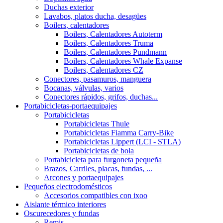
Duchas exterior
Lavabos, platos ducha, desagües
Boilers, calentadores
Boilers, Calentadores Autoterm
Boilers, Calentadores Truma
Boilers, Calentadores Pundmann
Boilers, Calentadores Whale Expanse
Boilers, Calentadores CZ
Conectores, pasamuros, manguera
Bocanas, válvulas, varios
Conectores rápidos, grifos, duchas...
Portabicicletas-portaequipajes
Portabicicletas
Portabicicletas Thule
Portabicicletas Fiamma Carry-Bike
Portabicicletas Lippert (LCI - STLA)
Portabicicletas de bola
Portabicicleta para furgoneta pequeña
Brazos, Carriles, placas, fundas, ...
Arcones y portaequipajes
Pequeños electrodomésticos
Accesorios compatibles con ixoo
Aislante térmico interiores
Oscurecedores y fundas
Remis