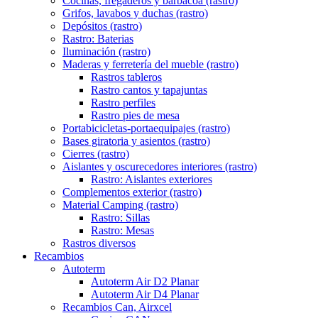
Cocinas, fregaderos y barbacoa (rastro)
Grifos, lavabos y duchas (rastro)
Depósitos (rastro)
Rastro: Baterias
Iluminación (rastro)
Maderas y ferretería del mueble (rastro)
Rastros tableros
Rastro cantos y tapajuntas
Rastro perfiles
Rastro pies de mesa
Portabicicletas-portaequipajes (rastro)
Bases giratoria y asientos (rastro)
Cierres (rastro)
Aislantes y oscurecedores interiores (rastro)
Rastro: Aislantes exteriores
Complementos exterior (rastro)
Material Camping (rastro)
Rastro: Sillas
Rastro: Mesas
Rastros diversos
Recambios
Autoterm
Autoterm Air D2 Planar
Autoterm Air D4 Planar
Recambios Can, Airxcel