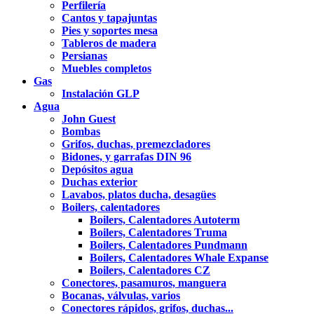
Perfilería
Cantos y tapajuntas
Pies y soportes mesa
Tableros de madera
Persianas
Muebles completos
Gas
Instalación GLP
Agua
John Guest
Bombas
Grifos, duchas, premezcladores
Bidones, y garrafas DIN 96
Depósitos agua
Duchas exterior
Lavabos, platos ducha, desagües
Boilers, calentadores
Boilers, Calentadores Autoterm
Boilers, Calentadores Truma
Boilers, Calentadores Pundmann
Boilers, Calentadores Whale Expanse
Boilers, Calentadores CZ
Conectores, pasamuros, manguera
Bocanas, válvulas, varios
Conectores rápidos, grifos, duchas...