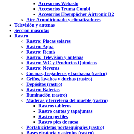
Accesorios Webasto
Accesorios Truma Combi
Accesorios Eberspächer Airtronic D2
Aire Acondicionado y climatizadores
Televisión y antenas
Sección mascotas
Rastro
Rastro: Placas solares
Rastro: Agua
Rastro: Remis
Rastro: Televisión y antenas
Rastro: WC y Productos Químicos
Rastro: Neveras
Cocinas, fregaderos y barbacoa (rastro)
Grifos, lavabos y duchas (rastro)
Depósitos (rastro)
Rastro: Baterias
Iluminación (rastro)
Maderas y ferretería del mueble (rastro)
Rastros tableros
Rastro cantos y tapajuntas
Rastro perfiles
Rastro pies de mesa
Portabicicletas-portaequipajes (rastro)
Bases giratoria y asientos (rastro)