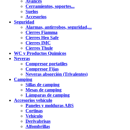
Avancés
Cerramientos, soportes...
Suelos
Accesorios
Seguridad
Alarmas, antirrobos, seguridad,...
Cierres Fiamma
Cierres Heo Safe
Cierres IMC
Cierres Thule
WC y Productos Químicos
Neveras
Compresor portatiles
Compresor Fijas
Neveras absorción (Trivalentes)
Camping
Sillas de camping
Mesas de camping
Lámparas de camping
Accesorios vehículo
Paneles y molduras ABS
Cortinas
Vehículo
Derivabrisas
Alfombrillas