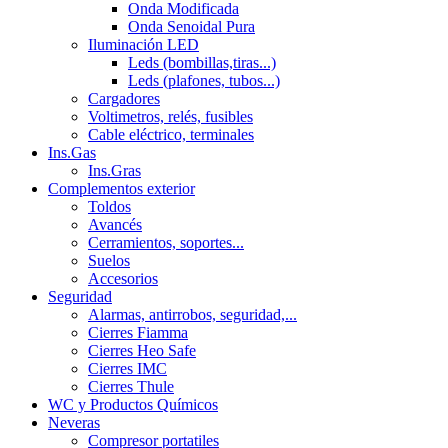
Onda Modificada
Onda Senoidal Pura
Iluminación LED
Leds (bombillas,tiras...)
Leds (plafones, tubos...)
Cargadores
Voltimetros, relés, fusibles
Cable eléctrico, terminales
Ins.Gas
Ins.Gras
Complementos exterior
Toldos
Avancés
Cerramientos, soportes...
Suelos
Accesorios
Seguridad
Alarmas, antirrobos, seguridad,...
Cierres Fiamma
Cierres Heo Safe
Cierres IMC
Cierres Thule
WC y Productos Químicos
Neveras
Compresor portatiles