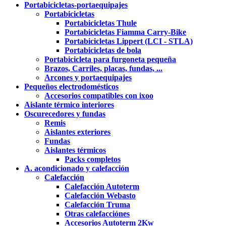
Portabicicletas-portaequipajes
Portabicicletas
Portabicicletas Thule
Portabicicletas Fiamma Carry-Bike
Portabicicletas Lippert (LCI - STLA)
Portabicicletas de bola
Portabicicleta para furgoneta pequeña
Brazos, Carriles, placas, fundas, ...
Arcones y portaequipajes
Pequeños electrodomésticos
Accesorios compatibles con ixoo
Aislante térmico interiores
Oscurecedores y fundas
Remis
Aislantes exteriores
Fundas
Aislantes térmicos
Packs completos
A. acondicionado y calefacción
Calefacción
Calefacción Autoterm
Calefacción Webasto
Calefacción Truma
Otras calefacciónes
Accesorios Autoterm 2Kw