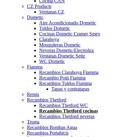
Cocina CAN
CZ Products
Ventanas CZ
Dometic
Aire Acondicionado Dometic
Toldos Dometic
Cocinas Dometic Cramer Smev
Claraboya
Mosquiteras Dometic
Neveras Dometic/Electrolux
Ventanas Dometic Seitz
WC Dometic
Fiamma
Recambios Claraboya Fiamma
Recambio Potti Fiamma
Recambios Toldos Fiamma
Tapas y contratapas
Remis
Recambios Thetford
Recambios Thetford WC
Recambios Thetford cocinas
Recambios Thetford neveras
Truma
Recambios Bombas Agua
Recambios Portabicis