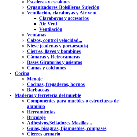
Escaleras y escalones
Organizadores-Bolsilleros-Sujeción
Ventilación, claraboyas y Air vent
Claraboyas y accesorios
Air Vent
Ventilación
Ventanas
Calzos, control velocidad...
Nieve (cadenas y portaesquis)
Cierres, llaves y bombines
Cámaras y Retrocámaras
Bases Giratorias y asientos
Camas y colchones
Cocina
Menaje
Cocinas, fregaderos, hornos
Barbacoas
Maderas y ferretería del mueble
Componentes para muebles o estructuras de
alumínio
Herramientas
Bricolaje
Adhesivos,Selladores,Masillas...
Guías, bisagras, fijamuebles, compases
Cierres armario