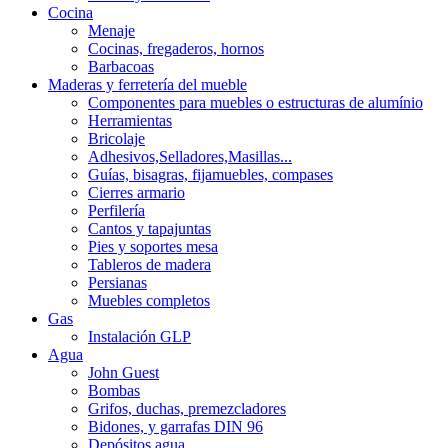
Cocina
Menaje
Cocinas, fregaderos, hornos
Barbacoas
Maderas y ferretería del mueble
Componentes para muebles o estructuras de alumínio
Herramientas
Bricolaje
Adhesivos,Selladores,Masillas...
Guías, bisagras, fijamuebles, compases
Cierres armario
Perfilería
Cantos y tapajuntas
Pies y soportes mesa
Tableros de madera
Persianas
Muebles completos
Gas
Instalación GLP
Agua
John Guest
Bombas
Grifos, duchas, premezcladores
Bidones, y garrafas DIN 96
Depósitos agua