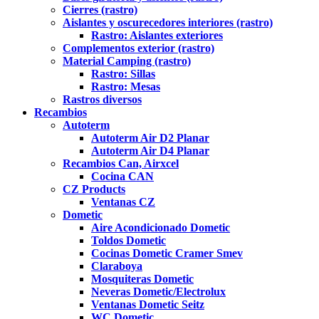
Cierres (rastro)
Aislantes y oscurecedores interiores (rastro)
Rastro: Aislantes exteriores
Complementos exterior (rastro)
Material Camping (rastro)
Rastro: Sillas
Rastro: Mesas
Rastros diversos
Recambios
Autoterm
Autoterm Air D2 Planar
Autoterm Air D4 Planar
Recambios Can, Airxcel
Cocina CAN
CZ Products
Ventanas CZ
Dometic
Aire Acondicionado Dometic
Toldos Dometic
Cocinas Dometic Cramer Smev
Claraboya
Mosquiteras Dometic
Neveras Dometic/Electrolux
Ventanas Dometic Seitz
WC Dometic