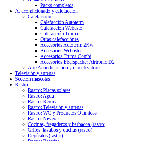
Packs completos
A. acondicionado y calefacción
Calefacción
Calefacción Autoterm
Calefacción Webasto
Calefacción Truma
Otras calefacciónes
Accesorios Autoterm 2Kw
Accesorios Webasto
Accesorios Truma Combi
Accesorios Eberspächer Airtronic D2
Aire Acondicionado y climatizadores
Televisión y antenas
Sección mascotas
Rastro
Rastro: Placas solares
Rastro: Agua
Rastro: Remis
Rastro: Televisión y antenas
Rastro: WC y Productos Químicos
Rastro: Neveras
Cocinas, fregaderos y barbacoa (rastro)
Grifos, lavabos y duchas (rastro)
Depósitos (rastro)