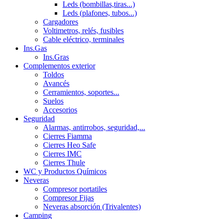
Leds (bombillas,tiras...)
Leds (plafones, tubos...)
Cargadores
Voltimetros, relés, fusibles
Cable eléctrico, terminales
Ins.Gas
Ins.Gras
Complementos exterior
Toldos
Avancés
Cerramientos, soportes...
Suelos
Accesorios
Seguridad
Alarmas, antirrobos, seguridad,...
Cierres Fiamma
Cierres Heo Safe
Cierres IMC
Cierres Thule
WC y Productos Químicos
Neveras
Compresor portatiles
Compresor Fijas
Neveras absorción (Trivalentes)
Camping