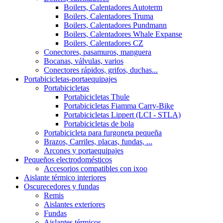
Boilers, Calentadores Autoterm
Boilers, Calentadores Truma
Boilers, Calentadores Pundmann
Boilers, Calentadores Whale Expanse
Boilers, Calentadores CZ
Conectores, pasamuros, manguera
Bocanas, válvulas, varios
Conectores rápidos, grifos, duchas...
Portabicicletas-portaequipajes
Portabicicletas
Portabicicletas Thule
Portabicicletas Fiamma Carry-Bike
Portabicicletas Lippert (LCI - STLA)
Portabicicletas de bola
Portabicicleta para furgoneta pequeña
Brazos, Carriles, placas, fundas, ...
Arcones y portaequipajes
Pequeños electrodomésticos
Accesorios compatibles con ixoo
Aislante térmico interiores
Oscurecedores y fundas
Remis
Aislantes exteriores
Fundas
Aislantes térmicos