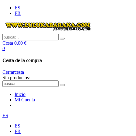
ES
FR
Cesta
0,00 €
0
Cesta de la compra
Cerrar
cesta
Sin productos:
Inicio
Mi Cuenta
ES
ES
FR