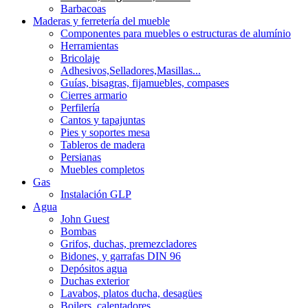
Barbacoas
Maderas y ferretería del mueble
Componentes para muebles o estructuras de alumínio
Herramientas
Bricolaje
Adhesivos,Selladores,Masillas...
Guías, bisagras, fijamuebles, compases
Cierres armario
Perfilería
Cantos y tapajuntas
Pies y soportes mesa
Tableros de madera
Persianas
Muebles completos
Gas
Instalación GLP
Agua
John Guest
Bombas
Grifos, duchas, premezcladores
Bidones, y garrafas DIN 96
Depósitos agua
Duchas exterior
Lavabos, platos ducha, desagües
Boilers, calentadores