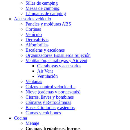
Sillas de camping
Mesas de camping
Lámparas de camping
Accesorios vehículo
Paneles y molduras ABS
Cortinas
Vehículo
Derivabrisas
Alfombrillas
Escaleras y escalones
Organizadores-Bolsilleros-Sujeción
Ventilación, claraboyas y Air vent
Claraboyas y accesorios
Air Vent
Ventilación
Ventanas
Calzos, control velocidad...
Nieve (cadenas y portaesquis)
Cierres, llaves y bombines
Cámaras y Retrocámaras
Bases Giratorias y asientos
Camas y colchones
Cocina
Menaje
Cocinas, fregaderos, hornos