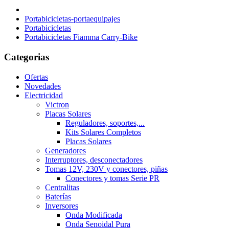
Portabicicletas-portaequipajes
Portabicicletas
Portabicicletas Fiamma Carry-Bike
Categorias
Ofertas
Novedades
Electricidad
Victron
Placas Solares
Reguladores, soportes,...
Kits Solares Completos
Placas Solares
Generadores
Interruptores, desconectadores
Tomas 12V, 230V y conectores, piñas
Conectores y tomas Serie PR
Centralitas
Baterías
Inversores
Onda Modificada
Onda Senoidal Pura