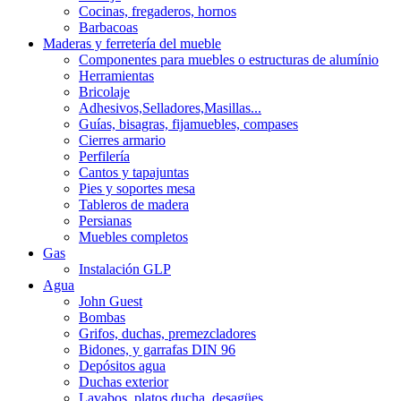
Cocinas, fregaderos, hornos
Barbacoas
Maderas y ferretería del mueble
Componentes para muebles o estructuras de alumínio
Herramientas
Bricolaje
Adhesivos,Selladores,Masillas...
Guías, bisagras, fijamuebles, compases
Cierres armario
Perfilería
Cantos y tapajuntas
Pies y soportes mesa
Tableros de madera
Persianas
Muebles completos
Gas
Instalación GLP
Agua
John Guest
Bombas
Grifos, duchas, premezcladores
Bidones, y garrafas DIN 96
Depósitos agua
Duchas exterior
Lavabos, platos ducha, desagües