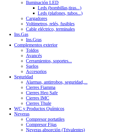
Iluminación LED
Leds (bombillas,tiras...)
Leds (plafones, tubos...)
Cargadores
Voltimetros, relés, fusibles
Cable eléctrico, terminales
Ins.Gas
Ins.Gras
Complementos exterior
Toldos
Avancés
Cerramientos, soportes...
Suelos
Accesorios
Seguridad
Alarmas, antirrobos, seguridad,...
Cierres Fiamma
Cierres Heo Safe
Cierres IMC
Cierres Thule
WC y Productos Químicos
Neveras
Compresor portatiles
Compresor Fijas
Neveras absorción (Trivalentes)