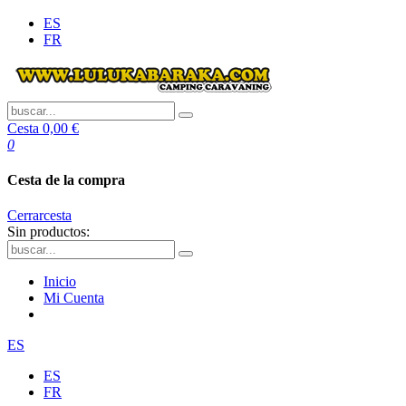
ES
FR
Cesta
0,00 €
0
Cesta de la compra
Cerrar
cesta
Sin productos:
Inicio
Mi Cuenta
ES
ES
FR