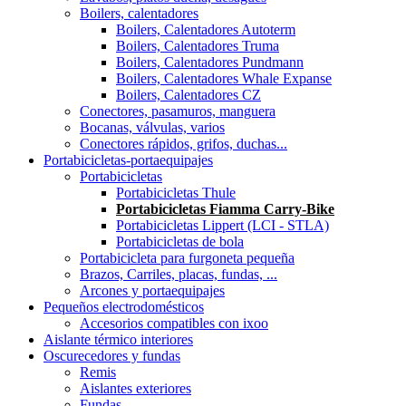
Boilers, calentadores
Boilers, Calentadores Autoterm
Boilers, Calentadores Truma
Boilers, Calentadores Pundmann
Boilers, Calentadores Whale Expanse
Boilers, Calentadores CZ
Conectores, pasamuros, manguera
Bocanas, válvulas, varios
Conectores rápidos, grifos, duchas...
Portabicicletas-portaequipajes
Portabicicletas
Portabicicletas Thule
Portabicicletas Fiamma Carry-Bike
Portabicicletas Lippert (LCI - STLA)
Portabicicletas de bola
Portabicicleta para furgoneta pequeña
Brazos, Carriles, placas, fundas, ...
Arcones y portaequipajes
Pequeños electrodomésticos
Accesorios compatibles con ixoo
Aislante térmico interiores
Oscurecedores y fundas
Remis
Aislantes exteriores
Fundas