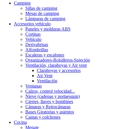
Camping
Sillas de camping
Mesas de camping
Lámparas de camping
Accesorios vehículo
Paneles y molduras ABS
Cortinas
Vehículo
Derivabrisas
Alfombrillas
Escaleras y escalones
Organizadores-Bolsilleros-Sujeción
Ventilación, claraboyas y Air vent
Claraboyas y accesorios
Air Vent
Ventilación
Ventanas
Calzos, control velocidad...
Nieve (cadenas y portaesquis)
Cierres, llaves y bombines
Cámaras y Retrocámaras
Bases Giratorias y asientos
Camas y colchones
Cocina
Menaje