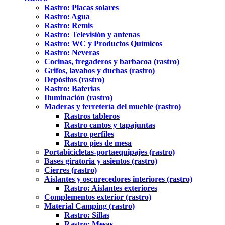
Rastro: Placas solares
Rastro: Agua
Rastro: Remis
Rastro: Televisión y antenas
Rastro: WC y Productos Químicos
Rastro: Neveras
Cocinas, fregaderos y barbacoa (rastro)
Grifos, lavabos y duchas (rastro)
Depósitos (rastro)
Rastro: Baterias
Iluminación (rastro)
Maderas y ferretería del mueble (rastro)
Rastros tableros
Rastro cantos y tapajuntas
Rastro perfiles
Rastro pies de mesa
Portabicicletas-portaequipajes (rastro)
Bases giratoria y asientos (rastro)
Cierres (rastro)
Aislantes y oscurecedores interiores (rastro)
Rastro: Aislantes exteriores
Complementos exterior (rastro)
Material Camping (rastro)
Rastro: Sillas
Rastro: Mesas