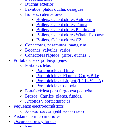
Duchas exterior
Lavabos, platos ducha, desagües
Boilers, calentadores
Boilers, Calentadores Autoterm
Boilers, Calentadores Truma
Boilers, Calentadores Pundmann
Boilers, Calentadores Whale Expanse
Boilers, Calentadores CZ
Conectores, pasamuros, manguera
Bocanas, válvulas, varios
Conectores rápidos, grifos, duchas...
Portabicicletas-portaequipajes
Portabicicletas
Portabicicletas Thule
Portabicicletas Fiamma Carry-Bike
Portabicicletas Lippert (LCI - STLA)
Portabicicletas de bola
Portabicicleta para furgoneta pequeña
Brazos, Carriles, placas, fundas, ...
Arcones y portaequipajes
Pequeños electrodomésticos
Accesorios compatibles con ixoo
Aislante térmico interiores
Oscurecedores y fundas
Remis