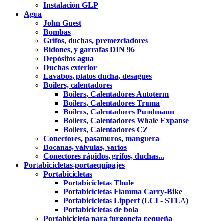
Instalación GLP
Agua
John Guest
Bombas
Grifos, duchas, premezcladores
Bidones, y garrafas DIN 96
Depósitos agua
Duchas exterior
Lavabos, platos ducha, desagües
Boilers, calentadores
Boilers, Calentadores Autoterm
Boilers, Calentadores Truma
Boilers, Calentadores Pundmann
Boilers, Calentadores Whale Expanse
Boilers, Calentadores CZ
Conectores, pasamuros, manguera
Bocanas, válvulas, varios
Conectores rápidos, grifos, duchas...
Portabicicletas-portaequipajes
Portabicicletas
Portabicicletas Thule
Portabicicletas Fiamma Carry-Bike
Portabicicletas Lippert (LCI - STLA)
Portabicicletas de bola
Portabicicleta para furgoneta pequeña