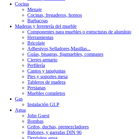
Cocina
Menaje
Cocinas, fregaderos, hornos
Barbacoas
Maderas y ferretería del mueble
Componentes para muebles o estructuras de alumínio
Herramientas
Bricolaje
Adhesivos,Selladores,Masillas...
Guías, bisagras, fijamuebles, compases
Cierres armario
Perfilería
Cantos y tapajuntas
Pies y soportes mesa
Tableros de madera
Persianas
Muebles completos
Gas
Instalación GLP
Agua
John Guest
Bombas
Grifos, duchas, premezcladores
Bidones, y garrafas DIN 96
Depósitos agua