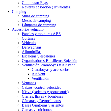
Compresor Fijas
Neveras absorción (Trivalentes)
Camping
Sillas de camping
Mesas de camping
Lámparas de camping
Accesorios vehículo
Paneles y molduras ABS
Cortinas
Vehículo
Derivabrisas
Alfombrillas
Escaleras y escalones
Organizadores-Bolsilleros-Sujeción
Ventilación, claraboyas y Air vent
Claraboyas y accesorios
Air Vent
Ventilación
Ventanas
Calzos, control velocidad...
Nieve (cadenas y portaesquis)
Cierres, llaves y bombines
Cámaras y Retrocámaras
Bases Giratorias y asientos
Camas y colchones