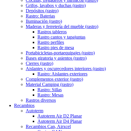
Cocinas, fregaderos y barbacoa (rastro)
Grifos, lavabos y duchas (rastro)
Depósitos (rastro)
Rastro: Baterias
Iluminación (rastro)
Maderas y ferretería del mueble (rastro)
Rastros tableros
Rastro cantos y tapajuntas
Rastro perfiles
Rastro pies de mesa
Portabicicletas-portaequipajes (rastro)
Bases giratoria y asientos (rastro)
Cierres (rastro)
Aislantes y oscurecedores interiores (rastro)
Rastro: Aislantes exteriores
Complementos exterior (rastro)
Material Camping (rastro)
Rastro: Sillas
Rastro: Mesas
Rastros diversos
Recambios
Autoterm
Autoterm Air D2 Planar
Autoterm Air D4 Planar
Recambios Can, Airxcel