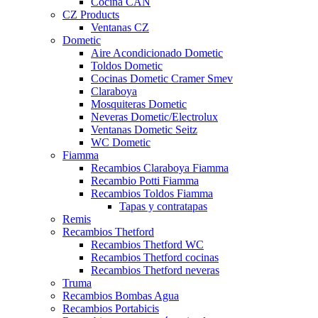
Cocina CAN
CZ Products
Ventanas CZ
Dometic
Aire Acondicionado Dometic
Toldos Dometic
Cocinas Dometic Cramer Smev
Claraboya
Mosquiteras Dometic
Neveras Dometic/Electrolux
Ventanas Dometic Seitz
WC Dometic
Fiamma
Recambios Claraboya Fiamma
Recambio Potti Fiamma
Recambios Toldos Fiamma
Tapas y contratapas
Remis
Recambios Thetford
Recambios Thetford WC
Recambios Thetford cocinas
Recambios Thetford neveras
Truma
Recambios Bombas Agua
Recambios Portabicis