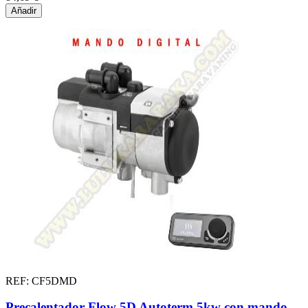
Añadir
REF: CF5DMD
Precalentador Flow 5D Autoterm 5kw con mando ...