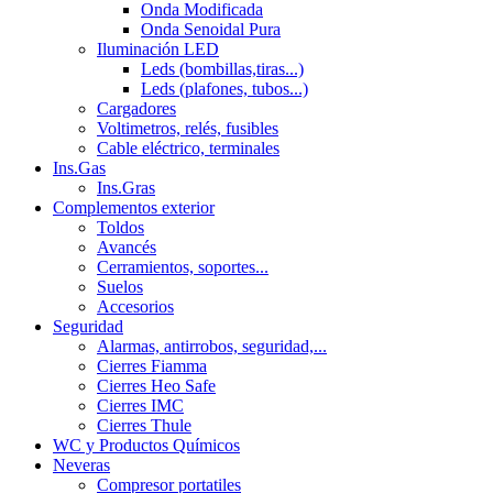
Onda Modificada
Onda Senoidal Pura
Iluminación LED
Leds (bombillas,tiras...)
Leds (plafones, tubos...)
Cargadores
Voltimetros, relés, fusibles
Cable eléctrico, terminales
Ins.Gas
Ins.Gras
Complementos exterior
Toldos
Avancés
Cerramientos, soportes...
Suelos
Accesorios
Seguridad
Alarmas, antirrobos, seguridad,...
Cierres Fiamma
Cierres Heo Safe
Cierres IMC
Cierres Thule
WC y Productos Químicos
Neveras
Compresor portatiles