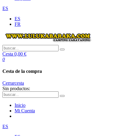
ES
ES
FR
Cesta
0,00 €
0
Cesta de la compra
Cerrar
cesta
Sin productos:
Inicio
Mi Cuenta
ES