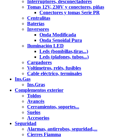
Interruptores, desconectadores
Tomas 12V, 230V y conectores, piñas
Conectores y tomas Serie PR
Centralitas
Baterías
Inversores
Onda Modificada
Onda Senoidal Pura
Iluminación LED
Leds (bombillas,tiras...)
Leds (plafones, tubos...)
Cargadores
Voltimetros, relés, fusibles
Cable eléctrico, terminales
Ins.Gas
Ins.Gras
Complementos exterior
Toldos
Avancés
Cerramientos, soportes...
Suelos
Accesorios
Seguridad
Alarmas, antirrobos, seguridad,...
Cierres Fiamma