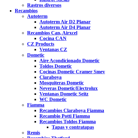
Rastros diversos
Recambios
Autoterm
Autoterm Air D2 Planar
Autoterm Air D4 Planar
Recambios Can, Airxcel
Cocina CAN
CZ Products
Ventanas CZ
Dometic
Aire Acondicionado Dometic
Toldos Dometic
Cocinas Dometic Cramer Smev
Claraboya
Mosquiteras Dometic
Neveras Dometic/Electrolux
Ventanas Dometic Seitz
WC Dometic
Fiamma
Recambios Claraboya Fiamma
Recambio Potti Fiamma
Recambios Toldos Fiamma
Tapas y contratapas
Remis