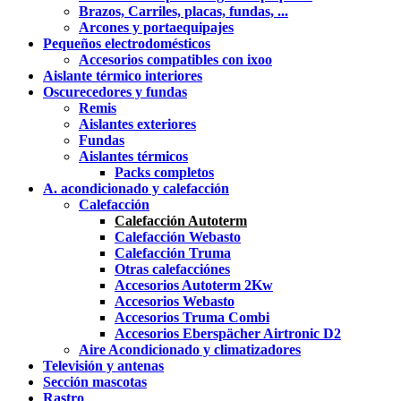
Brazos, Carriles, placas, fundas, ...
Arcones y portaequipajes
Pequeños electrodomésticos
Accesorios compatibles con ixoo
Aislante térmico interiores
Oscurecedores y fundas
Remis
Aislantes exteriores
Fundas
Aislantes térmicos
Packs completos
A. acondicionado y calefacción
Calefacción
Calefacción Autoterm
Calefacción Webasto
Calefacción Truma
Otras calefacciónes
Accesorios Autoterm 2Kw
Accesorios Webasto
Accesorios Truma Combi
Accesorios Eberspächer Airtronic D2
Aire Acondicionado y climatizadores
Televisión y antenas
Sección mascotas
Rastro