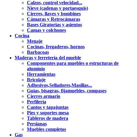
Calzos, control velocidad...
Nieve (cadenas y portaesquis)
Cierres, llaves y bombines
Cámaras y Retrocámaras
Bases Giratorias y asientos
Camas y colchones
Cocina
Menaje
Cocinas, fregaderos, hornos
Barbacoas
Maderas y ferretería del mueble
Componentes para muebles o estructuras de
alumínio
Herramientas
Bricolaje
Adhesivos,Selladores,Masillas...
Guías, bisagras, fijamuebles, compases
Cierres armario
Perfilería
Cantos y tapajuntas
Pies y soportes mesa
Tableros de madera
Persianas
Muebles completos
Gas