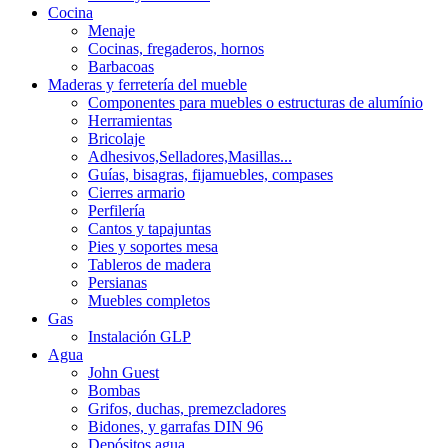
Cocina
Menaje
Cocinas, fregaderos, hornos
Barbacoas
Maderas y ferretería del mueble
Componentes para muebles o estructuras de alumínio
Herramientas
Bricolaje
Adhesivos,Selladores,Masillas...
Guías, bisagras, fijamuebles, compases
Cierres armario
Perfilería
Cantos y tapajuntas
Pies y soportes mesa
Tableros de madera
Persianas
Muebles completos
Gas
Instalación GLP
Agua
John Guest
Bombas
Grifos, duchas, premezcladores
Bidones, y garrafas DIN 96
Depósitos agua