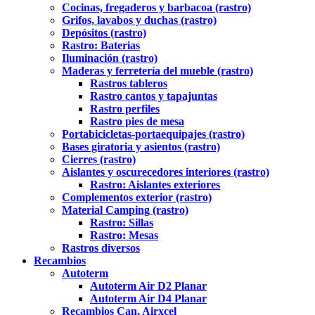
Cocinas, fregaderos y barbacoa (rastro)
Grifos, lavabos y duchas (rastro)
Depósitos (rastro)
Rastro: Baterias
Iluminación (rastro)
Maderas y ferretería del mueble (rastro)
Rastros tableros
Rastro cantos y tapajuntas
Rastro perfiles
Rastro pies de mesa
Portabicicletas-portaequipajes (rastro)
Bases giratoria y asientos (rastro)
Cierres (rastro)
Aislantes y oscurecedores interiores (rastro)
Rastro: Aislantes exteriores
Complementos exterior (rastro)
Material Camping (rastro)
Rastro: Sillas
Rastro: Mesas
Rastros diversos
Recambios
Autoterm
Autoterm Air D2 Planar
Autoterm Air D4 Planar
Recambios Can, Airxcel