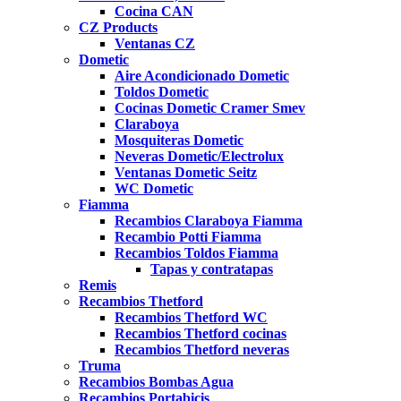
Cocina CAN
CZ Products
Ventanas CZ
Dometic
Aire Acondicionado Dometic
Toldos Dometic
Cocinas Dometic Cramer Smev
Claraboya
Mosquiteras Dometic
Neveras Dometic/Electrolux
Ventanas Dometic Seitz
WC Dometic
Fiamma
Recambios Claraboya Fiamma
Recambio Potti Fiamma
Recambios Toldos Fiamma
Tapas y contratapas
Remis
Recambios Thetford
Recambios Thetford WC
Recambios Thetford cocinas
Recambios Thetford neveras
Truma
Recambios Bombas Agua
Recambios Portabicis