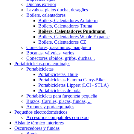
Duchas exterior
Lavabos, platos ducha, desagües
Boilers, calentadores
Boilers, Calentadores Autoterm
Boilers, Calentadores Truma
Boilers, Calentadores Pundmann
Boilers, Calentadores Whale Expanse
Boilers, Calentadores CZ
Conectores, pasamuros, manguera
Bocanas, válvulas, varios
Conectores rápidos, grifos, duchas...
Portabicicletas-portaequipajes
Portabicicletas
Portabicicletas Thule
Portabicicletas Fiamma Carry-Bike
Portabicicletas Lippert (LCI - STLA)
Portabicicletas de bola
Portabicicleta para furgoneta pequeña
Brazos, Carriles, placas, fundas, ...
Arcones y portaequipajes
Pequeños electrodomésticos
Accesorios compatibles con ixoo
Aislante térmico interiores
Oscurecedores y fundas
Remis