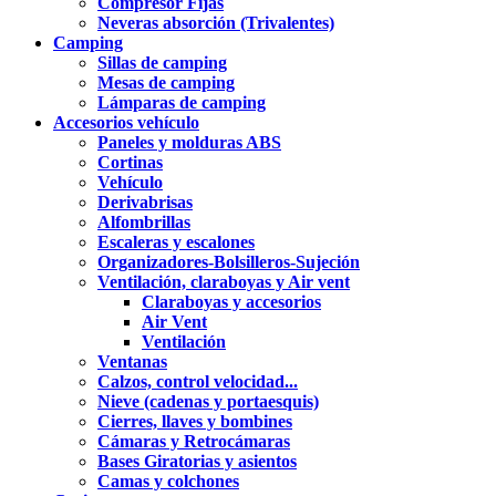
Compresor Fijas
Neveras absorción (Trivalentes)
Camping
Sillas de camping
Mesas de camping
Lámparas de camping
Accesorios vehículo
Paneles y molduras ABS
Cortinas
Vehículo
Derivabrisas
Alfombrillas
Escaleras y escalones
Organizadores-Bolsilleros-Sujeción
Ventilación, claraboyas y Air vent
Claraboyas y accesorios
Air Vent
Ventilación
Ventanas
Calzos, control velocidad...
Nieve (cadenas y portaesquis)
Cierres, llaves y bombines
Cámaras y Retrocámaras
Bases Giratorias y asientos
Camas y colchones