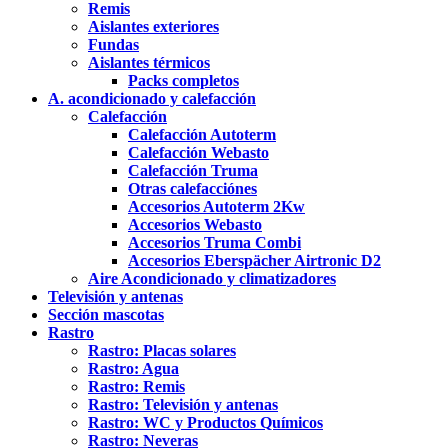
Remis
Aislantes exteriores
Fundas
Aislantes térmicos
Packs completos
A. acondicionado y calefacción
Calefacción
Calefacción Autoterm
Calefacción Webasto
Calefacción Truma
Otras calefacciónes
Accesorios Autoterm 2Kw
Accesorios Webasto
Accesorios Truma Combi
Accesorios Eberspächer Airtronic D2
Aire Acondicionado y climatizadores
Televisión y antenas
Sección mascotas
Rastro
Rastro: Placas solares
Rastro: Agua
Rastro: Remis
Rastro: Televisión y antenas
Rastro: WC y Productos Químicos
Rastro: Neveras