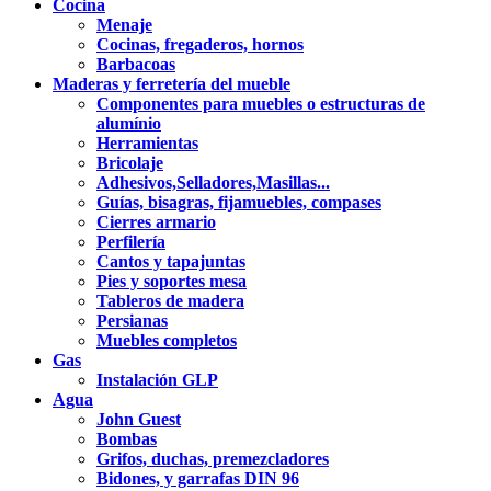
Cocina
Menaje
Cocinas, fregaderos, hornos
Barbacoas
Maderas y ferretería del mueble
Componentes para muebles o estructuras de
alumínio
Herramientas
Bricolaje
Adhesivos,Selladores,Masillas...
Guías, bisagras, fijamuebles, compases
Cierres armario
Perfilería
Cantos y tapajuntas
Pies y soportes mesa
Tableros de madera
Persianas
Muebles completos
Gas
Instalación GLP
Agua
John Guest
Bombas
Grifos, duchas, premezcladores
Bidones, y garrafas DIN 96