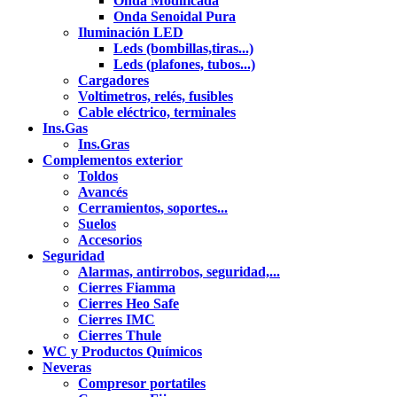
Onda Modificada
Onda Senoidal Pura
Iluminación LED
Leds (bombillas,tiras...)
Leds (plafones, tubos...)
Cargadores
Voltimetros, relés, fusibles
Cable eléctrico, terminales
Ins.Gas
Ins.Gras
Complementos exterior
Toldos
Avancés
Cerramientos, soportes...
Suelos
Accesorios
Seguridad
Alarmas, antirrobos, seguridad,...
Cierres Fiamma
Cierres Heo Safe
Cierres IMC
Cierres Thule
WC y Productos Químicos
Neveras
Compresor portatiles