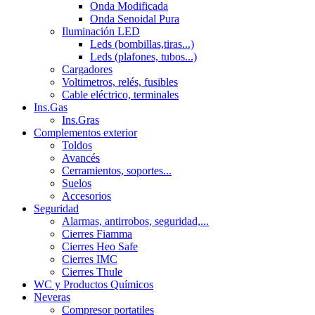
Onda Modificada
Onda Senoidal Pura
Iluminación LED
Leds (bombillas,tiras...)
Leds (plafones, tubos...)
Cargadores
Voltimetros, relés, fusibles
Cable eléctrico, terminales
Ins.Gas
Ins.Gras
Complementos exterior
Toldos
Avancés
Cerramientos, soportes...
Suelos
Accesorios
Seguridad
Alarmas, antirrobos, seguridad,...
Cierres Fiamma
Cierres Heo Safe
Cierres IMC
Cierres Thule
WC y Productos Químicos
Neveras
Compresor portatiles