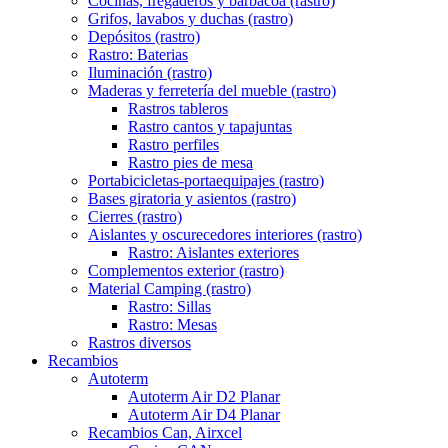
Cocinas, fregaderos y barbacoa (rastro)
Grifos, lavabos y duchas (rastro)
Depósitos (rastro)
Rastro: Baterias
Iluminación (rastro)
Maderas y ferretería del mueble (rastro)
Rastros tableros
Rastro cantos y tapajuntas
Rastro perfiles
Rastro pies de mesa
Portabicicletas-portaequipajes (rastro)
Bases giratoria y asientos (rastro)
Cierres (rastro)
Aislantes y oscurecedores interiores (rastro)
Rastro: Aislantes exteriores
Complementos exterior (rastro)
Material Camping (rastro)
Rastro: Sillas
Rastro: Mesas
Rastros diversos
Recambios
Autoterm
Autoterm Air D2 Planar
Autoterm Air D4 Planar
Recambios Can, Airxcel