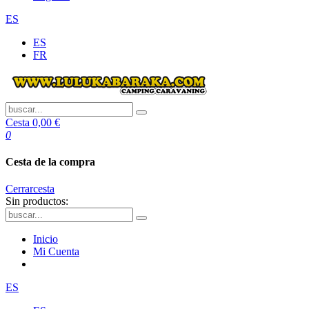
ES
ES
FR
Cesta
0,00 €
0
Cesta de la compra
Cerrar
cesta
Sin productos:
Inicio
Mi Cuenta
ES