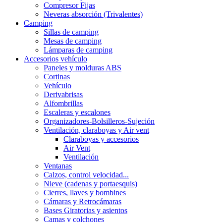
Compresor Fijas
Neveras absorción (Trivalentes)
Camping
Sillas de camping
Mesas de camping
Lámparas de camping
Accesorios vehículo
Paneles y molduras ABS
Cortinas
Vehículo
Derivabrisas
Alfombrillas
Escaleras y escalones
Organizadores-Bolsilleros-Sujeción
Ventilación, claraboyas y Air vent
Claraboyas y accesorios
Air Vent
Ventilación
Ventanas
Calzos, control velocidad...
Nieve (cadenas y portaesquis)
Cierres, llaves y bombines
Cámaras y Retrocámaras
Bases Giratorias y asientos
Camas y colchones