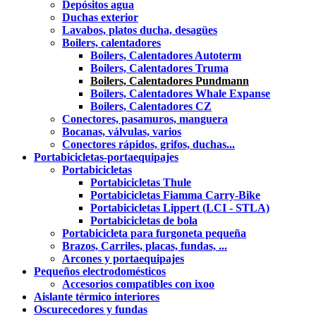
Depósitos agua
Duchas exterior
Lavabos, platos ducha, desagües
Boilers, calentadores
Boilers, Calentadores Autoterm
Boilers, Calentadores Truma
Boilers, Calentadores Pundmann
Boilers, Calentadores Whale Expanse
Boilers, Calentadores CZ
Conectores, pasamuros, manguera
Bocanas, válvulas, varios
Conectores rápidos, grifos, duchas...
Portabicicletas-portaequipajes
Portabicicletas
Portabicicletas Thule
Portabicicletas Fiamma Carry-Bike
Portabicicletas Lippert (LCI - STLA)
Portabicicletas de bola
Portabicicleta para furgoneta pequeña
Brazos, Carriles, placas, fundas, ...
Arcones y portaequipajes
Pequeños electrodomésticos
Accesorios compatibles con ixoo
Aislante térmico interiores
Oscurecedores y fundas