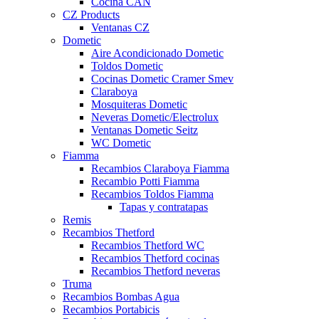
Cocina CAN
CZ Products
Ventanas CZ
Dometic
Aire Acondicionado Dometic
Toldos Dometic
Cocinas Dometic Cramer Smev
Claraboya
Mosquiteras Dometic
Neveras Dometic/Electrolux
Ventanas Dometic Seitz
WC Dometic
Fiamma
Recambios Claraboya Fiamma
Recambio Potti Fiamma
Recambios Toldos Fiamma
Tapas y contratapas
Remis
Recambios Thetford
Recambios Thetford WC
Recambios Thetford cocinas
Recambios Thetford neveras
Truma
Recambios Bombas Agua
Recambios Portabicis