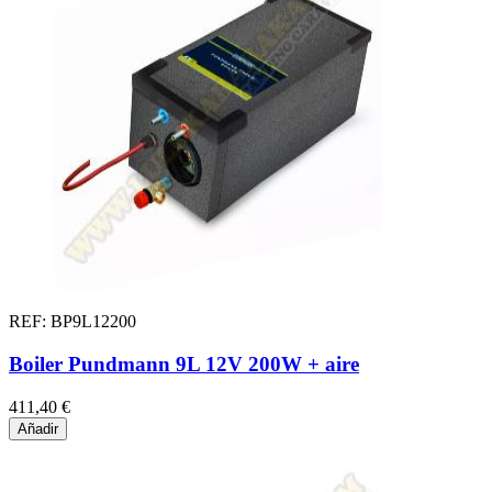
REF: BP9L12200
Boiler Pundmann 9L 12V 200W + aire
411,40 €
Añadir