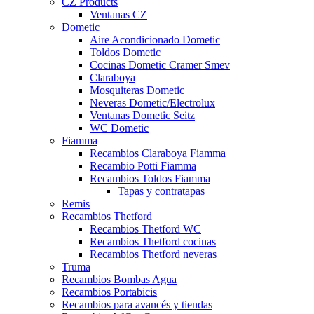
CZ Products
Ventanas CZ
Dometic
Aire Acondicionado Dometic
Toldos Dometic
Cocinas Dometic Cramer Smev
Claraboya
Mosquiteras Dometic
Neveras Dometic/Electrolux
Ventanas Dometic Seitz
WC Dometic
Fiamma
Recambios Claraboya Fiamma
Recambio Potti Fiamma
Recambios Toldos Fiamma
Tapas y contratapas
Remis
Recambios Thetford
Recambios Thetford WC
Recambios Thetford cocinas
Recambios Thetford neveras
Truma
Recambios Bombas Agua
Recambios Portabicis
Recambios para avancés y tiendas