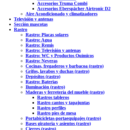
Accesorios Truma Combi
Accesorios Eberspächer Airtronic D2
Aire Acondicionado y climatizadores
Televisión y antenas
Sección mascotas
Rastro
Rastro: Placas solares
Rastro: Agua
Rastro: Remis
Rastro: Televisión y antenas
Rastro: WC y Productos Químicos
Rastro: Neveras
Cocinas, fregaderos y barbacoa (rastro)
Grifos, lavabos y duchas (rastro)
Depósitos (rastro)
Rastro: Baterias
Iluminación (rastro)
Maderas y ferretería del mueble (rastro)
Rastros tableros
Rastro cantos y tapajuntas
Rastro perfiles
Rastro pies de mesa
Portabicicletas-portaequipajes (rastro)
Bases giratoria y asientos (rastro)
Cierres (rastro)