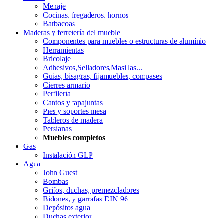
Menaje
Cocinas, fregaderos, hornos
Barbacoas
Maderas y ferretería del mueble
Componentes para muebles o estructuras de alumínio
Herramientas
Bricolaje
Adhesivos,Selladores,Masillas...
Guías, bisagras, fijamuebles, compases
Cierres armario
Perfilería
Cantos y tapajuntas
Pies y soportes mesa
Tableros de madera
Persianas
Muebles completos
Gas
Instalación GLP
Agua
John Guest
Bombas
Grifos, duchas, premezcladores
Bidones, y garrafas DIN 96
Depósitos agua
Duchas exterior