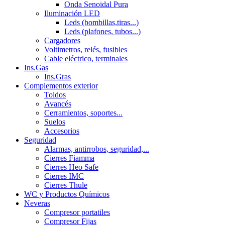
Onda Senoidal Pura
Iluminación LED
Leds (bombillas,tiras...)
Leds (plafones, tubos...)
Cargadores
Voltimetros, relés, fusibles
Cable eléctrico, terminales
Ins.Gas
Ins.Gras
Complementos exterior
Toldos
Avancés
Cerramientos, soportes...
Suelos
Accesorios
Seguridad
Alarmas, antirrobos, seguridad,...
Cierres Fiamma
Cierres Heo Safe
Cierres IMC
Cierres Thule
WC y Productos Químicos
Neveras
Compresor portatiles
Compresor Fijas