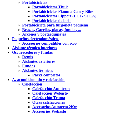
Portabicicletas
Portabicicletas Thule
Portabicicletas Fiamma Carry-Bike
Portabicicletas Lippert (LCI - STLA)
Portabicicletas de bola
Portabicicleta para furgoneta pequeña
Brazos, Carriles, placas, fundas, ...
Arcones y portaequipajes
Pequeños electrodomésticos
Accesorios compatibles con ixoo
Aislante térmico interiores
Oscurecedores y fundas
Remis
Aislantes exteriores
Fundas
Aislantes térmicos
Packs completos
A. acondicionado y calefacción
Calefacción
Calefacción Autoterm
Calefacción Webasto
Calefacción Truma
Otras calefacciónes
Accesorios Autoterm 2Kw
Accesorios Webasto