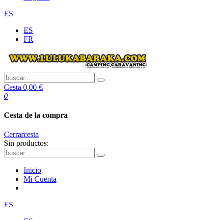
ES
ES
FR
Cesta
0,00 €
0
Cesta de la compra
Cerrar
cesta
Sin productos:
Inicio
Mi Cuenta
ES