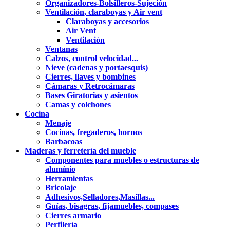
Organizadores-Bolsilleros-Sujeción
Ventilación, claraboyas y Air vent
Claraboyas y accesorios
Air Vent
Ventilación
Ventanas
Calzos, control velocidad...
Nieve (cadenas y portaesquis)
Cierres, llaves y bombines
Cámaras y Retrocámaras
Bases Giratorias y asientos
Camas y colchones
Cocina
Menaje
Cocinas, fregaderos, hornos
Barbacoas
Maderas y ferretería del mueble
Componentes para muebles o estructuras de
alumínio
Herramientas
Bricolaje
Adhesivos,Selladores,Masillas...
Guías, bisagras, fijamuebles, compases
Cierres armario
Perfilería