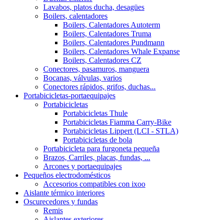
Lavabos, platos ducha, desagües
Boilers, calentadores
Boilers, Calentadores Autoterm
Boilers, Calentadores Truma
Boilers, Calentadores Pundmann
Boilers, Calentadores Whale Expanse
Boilers, Calentadores CZ
Conectores, pasamuros, manguera
Bocanas, válvulas, varios
Conectores rápidos, grifos, duchas...
Portabicicletas-portaequipajes
Portabicicletas
Portabicicletas Thule
Portabicicletas Fiamma Carry-Bike
Portabicicletas Lippert (LCI - STLA)
Portabicicletas de bola
Portabicicleta para furgoneta pequeña
Brazos, Carriles, placas, fundas, ...
Arcones y portaequipajes
Pequeños electrodomésticos
Accesorios compatibles con ixoo
Aislante térmico interiores
Oscurecedores y fundas
Remis
Aislantes exteriores