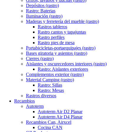
Grifos, lavabos y duchas (rastro)
Depósitos (rastro)
Rastro: Baterias
Iluminación (rastro)
Maderas y ferretería del mueble (rastro)
Rastros tableros
Rastro cantos y tapajuntas
Rastro perfiles
Rastro pies de mesa
Portabicicletas-portaequipajes (rastro)
Bases giratoria y asientos (rastro)
Cierres (rastro)
Aislantes y oscurecedores interiores (rastro)
Rastro: Aislantes exteriores
Complementos exterior (rastro)
Material Camping (rastro)
Rastro: Sillas
Rastro: Mesas
Rastros diversos
Recambios
Autoterm
Autoterm Air D2 Planar
Autoterm Air D4 Planar
Recambios Can, Airxcel
Cocina CAN