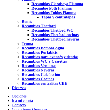
Recambios Claraboya Fiamma
Recambio Potti Fiamma
Recambios Toldos Fiamma
Tapas y contratapas
Remis
Recambios Thetford
Recambios Thetford WC
Recambios Thetford cocinas
Recambios Thetford neveras
Truma
Recambios Bombas Agua
Recambios Portabicis
Recambios para avancés y tiendas
Recambios WC y Cassettes
Recambios Ventanas
Recambios Neveras
Recambios Calefacción
Recambios Cocinas
Recambios centralitas CBE
Diversos
Opciones
Ir a mi cuenta
Contacto
Condiciones Generales