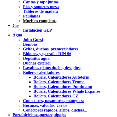
Cantos y tapajuntas
Pies y soportes mesa
Tableros de madera
Persianas
Muebles completos
Gas
Instalación GLP
Agua
John Guest
Bombas
Grifos, duchas, premezcladores
Bidones, y garrafas DIN 96
Depósitos agua
Duchas exterior
Lavabos, platos ducha, desagües
Boilers, calentadores
Boilers, Calentadores Autoterm
Boilers, Calentadores Truma
Boilers, Calentadores Pundmann
Boilers, Calentadores Whale Expanse
Boilers, Calentadores CZ
Conectores, pasamuros, manguera
Bocanas, válvulas, varios
Conectores rápidos, grifos, duchas...
Portabicicletas-portaequipajes