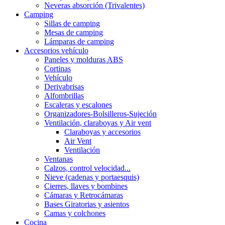
Neveras absorción (Trivalentes)
Camping
Sillas de camping
Mesas de camping
Lámparas de camping
Accesorios vehículo
Paneles y molduras ABS
Cortinas
Vehículo
Derivabrisas
Alfombrillas
Escaleras y escalones
Organizadores-Bolsilleros-Sujeción
Ventilación, claraboyas y Air vent
Claraboyas y accesorios
Air Vent
Ventilación
Ventanas
Calzos, control velocidad...
Nieve (cadenas y portaesquis)
Cierres, llaves y bombines
Cámaras y Retrocámaras
Bases Giratorias y asientos
Camas y colchones
Cocina