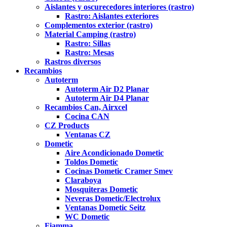
Aislantes y oscurecedores interiores (rastro)
Rastro: Aislantes exteriores
Complementos exterior (rastro)
Material Camping (rastro)
Rastro: Sillas
Rastro: Mesas
Rastros diversos
Recambios
Autoterm
Autoterm Air D2 Planar
Autoterm Air D4 Planar
Recambios Can, Airxcel
Cocina CAN
CZ Products
Ventanas CZ
Dometic
Aire Acondicionado Dometic
Toldos Dometic
Cocinas Dometic Cramer Smev
Claraboya
Mosquiteras Dometic
Neveras Dometic/Electrolux
Ventanas Dometic Seitz
WC Dometic
Fiamma