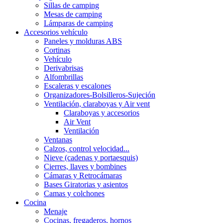
Sillas de camping
Mesas de camping
Lámparas de camping
Accesorios vehículo
Paneles y molduras ABS
Cortinas
Vehículo
Derivabrisas
Alfombrillas
Escaleras y escalones
Organizadores-Bolsilleros-Sujeción
Ventilación, claraboyas y Air vent
Claraboyas y accesorios
Air Vent
Ventilación
Ventanas
Calzos, control velocidad...
Nieve (cadenas y portaesquis)
Cierres, llaves y bombines
Cámaras y Retrocámaras
Bases Giratorias y asientos
Camas y colchones
Cocina
Menaje
Cocinas, fregaderos, hornos