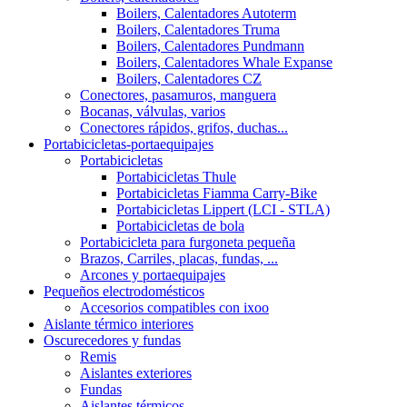
Boilers, Calentadores Autoterm
Boilers, Calentadores Truma
Boilers, Calentadores Pundmann
Boilers, Calentadores Whale Expanse
Boilers, Calentadores CZ
Conectores, pasamuros, manguera
Bocanas, válvulas, varios
Conectores rápidos, grifos, duchas...
Portabicicletas-portaequipajes
Portabicicletas
Portabicicletas Thule
Portabicicletas Fiamma Carry-Bike
Portabicicletas Lippert (LCI - STLA)
Portabicicletas de bola
Portabicicleta para furgoneta pequeña
Brazos, Carriles, placas, fundas, ...
Arcones y portaequipajes
Pequeños electrodomésticos
Accesorios compatibles con ixoo
Aislante térmico interiores
Oscurecedores y fundas
Remis
Aislantes exteriores
Fundas
Aislantes térmicos