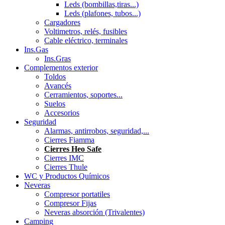
Leds (bombillas,tiras...)
Leds (plafones, tubos...)
Cargadores
Voltimetros, relés, fusibles
Cable eléctrico, terminales
Ins.Gas
Ins.Gras
Complementos exterior
Toldos
Avancés
Cerramientos, soportes...
Suelos
Accesorios
Seguridad
Alarmas, antirrobos, seguridad,...
Cierres Fiamma
Cierres Heo Safe
Cierres IMC
Cierres Thule
WC y Productos Químicos
Neveras
Compresor portatiles
Compresor Fijas
Neveras absorción (Trivalentes)
Camping