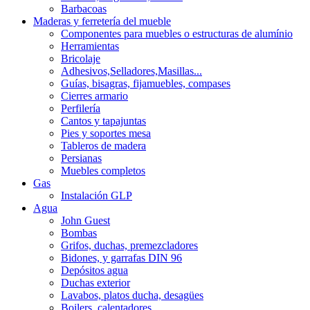
Barbacoas
Maderas y ferretería del mueble
Componentes para muebles o estructuras de alumínio
Herramientas
Bricolaje
Adhesivos,Selladores,Masillas...
Guías, bisagras, fijamuebles, compases
Cierres armario
Perfilería
Cantos y tapajuntas
Pies y soportes mesa
Tableros de madera
Persianas
Muebles completos
Gas
Instalación GLP
Agua
John Guest
Bombas
Grifos, duchas, premezcladores
Bidones, y garrafas DIN 96
Depósitos agua
Duchas exterior
Lavabos, platos ducha, desagües
Boilers, calentadores