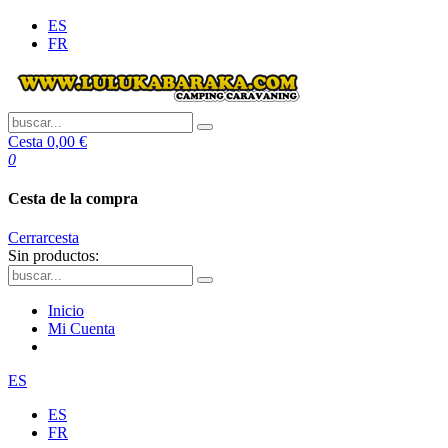
ES
FR
Cesta
0,00 €
0
Cesta de la compra
Cerrar
cesta
Sin productos:
Inicio
Mi Cuenta
ES
ES
FR