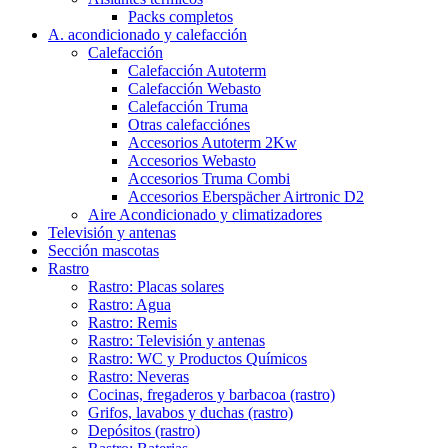
Packs completos
A. acondicionado y calefacción
Calefacción
Calefacción Autoterm
Calefacción Webasto
Calefacción Truma
Otras calefacciónes
Accesorios Autoterm 2Kw
Accesorios Webasto
Accesorios Truma Combi
Accesorios Eberspächer Airtronic D2
Aire Acondicionado y climatizadores
Televisión y antenas
Sección mascotas
Rastro
Rastro: Placas solares
Rastro: Agua
Rastro: Remis
Rastro: Televisión y antenas
Rastro: WC y Productos Químicos
Rastro: Neveras
Cocinas, fregaderos y barbacoa (rastro)
Grifos, lavabos y duchas (rastro)
Depósitos (rastro)