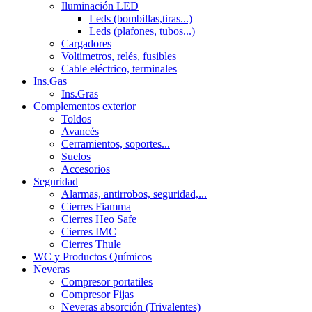
Iluminación LED
Leds (bombillas,tiras...)
Leds (plafones, tubos...)
Cargadores
Voltimetros, relés, fusibles
Cable eléctrico, terminales
Ins.Gas
Ins.Gras
Complementos exterior
Toldos
Avancés
Cerramientos, soportes...
Suelos
Accesorios
Seguridad
Alarmas, antirrobos, seguridad,...
Cierres Fiamma
Cierres Heo Safe
Cierres IMC
Cierres Thule
WC y Productos Químicos
Neveras
Compresor portatiles
Compresor Fijas
Neveras absorción (Trivalentes)