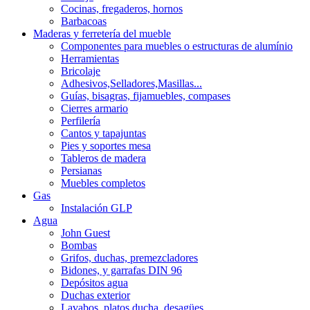
Cocinas, fregaderos, hornos
Barbacoas
Maderas y ferretería del mueble
Componentes para muebles o estructuras de alumínio
Herramientas
Bricolaje
Adhesivos,Selladores,Masillas...
Guías, bisagras, fijamuebles, compases
Cierres armario
Perfilería
Cantos y tapajuntas
Pies y soportes mesa
Tableros de madera
Persianas
Muebles completos
Gas
Instalación GLP
Agua
John Guest
Bombas
Grifos, duchas, premezcladores
Bidones, y garrafas DIN 96
Depósitos agua
Duchas exterior
Lavabos, platos ducha, desagües