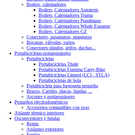
Boilers, calentadores
Boilers, Calentadores Autoterm
Boilers, Calentadores Truma
Boilers, Calentadores Pundmann
Boilers, Calentadores Whale Expanse
Boilers, Calentadores CZ
Conectores, pasamuros, manguera
Bocanas, válvulas, varios
Conectores rápidos, grifos, duchas...
Portabicicletas-portaequipajes
Portabicicletas
Portabicicletas Thule
Portabicicletas Fiamma Carry-Bike
Portabicicletas Lippert (LCI - STLA)
Portabicicletas de bola
Portabicicleta para furgoneta pequeña
Brazos, Carriles, placas, fundas, ...
Arcones y portaequipajes
Pequeños electrodomésticos
Accesorios compatibles con ixoo
Aislante térmico interiores
Oscurecedores y fundas
Remis
Aislantes exteriores
Fundas