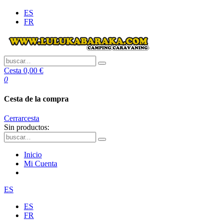
ES
FR
Cesta
0,00 €
0
Cesta de la compra
Cerrar
cesta
Sin productos:
Inicio
Mi Cuenta
ES
ES
FR