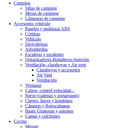
Camping
Sillas de camping
Mesas de camping
Lámparas de camping
Accesorios vehículo
Paneles y molduras ABS
Cortinas
Vehículo
Derivabrisas
Alfombrillas
Escaleras y escalones
Organizadores-Bolsilleros-Sujeción
Ventilación, claraboyas y Air vent
Claraboyas y accesorios
Air Vent
Ventilación
Ventanas
Calzos, control velocidad...
Nieve (cadenas y portaesquis)
Cierres, llaves y bombines
Cámaras y Retrocámaras
Bases Giratorias y asientos
Camas y colchones
Cocina
Menaje