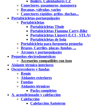
Boilers, Calentadores CZ
Conectores, pasamuros, manguera
Bocanas, válvulas, varios
Conectores rápidos, grifos, duchas...
Portabicicletas-portaequipajes
Portabicicletas
Portabicicletas Thule
Portabicicletas Fiamma Carry-Bike
Portabicicletas Lippert (LCI - STLA)
Portabicicletas de bola
Portabicicleta para furgoneta pequeña
Brazos, Carriles, placas, fundas, ...
Arcones y portaequipajes
Pequeños electrodomésticos
Accesorios compatibles con ixoo
Aislante térmico interiores
Oscurecedores y fundas
Remis
Aislantes exteriores
Fundas
Aislantes térmicos
Packs completos
A. acondicionado y calefacción
Calefacción
Calefacción Autoterm