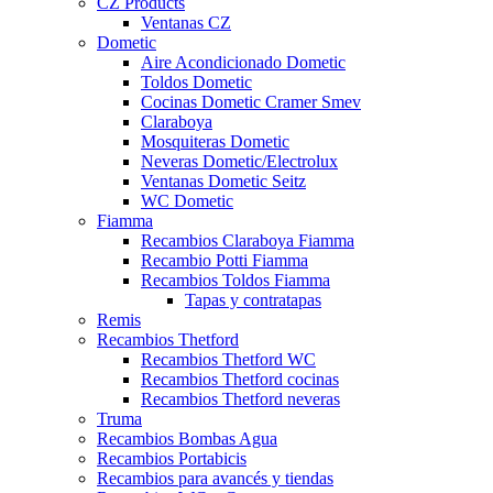
CZ Products
Ventanas CZ
Dometic
Aire Acondicionado Dometic
Toldos Dometic
Cocinas Dometic Cramer Smev
Claraboya
Mosquiteras Dometic
Neveras Dometic/Electrolux
Ventanas Dometic Seitz
WC Dometic
Fiamma
Recambios Claraboya Fiamma
Recambio Potti Fiamma
Recambios Toldos Fiamma
Tapas y contratapas
Remis
Recambios Thetford
Recambios Thetford WC
Recambios Thetford cocinas
Recambios Thetford neveras
Truma
Recambios Bombas Agua
Recambios Portabicis
Recambios para avancés y tiendas