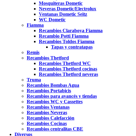
Mosquiteras Dometic
Neveras Dometic/Electrolux
Ventanas Dometic Seitz
WC Dometic
Fiamma
Recambios Claraboya Fiamma
Recambio Potti Fiamma
Recambios Toldos Fiamma
Tapas y contratapas
Remis
Recambios Thetford
Recambios Thetford WC
Recambios Thetford cocinas
Recambios Thetford neveras
Truma
Recambios Bombas Agua
Recambios Portabicis
Recambios para avancés y tiendas
Recambios WC y Cassettes
Recambios Ventanas
Recambios Neveras
Recambios Calefacción
Recambios Cocinas
Recambios centralitas CBE
Diversos