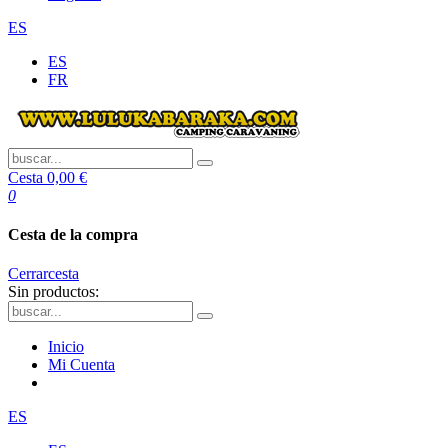
ES
ES
FR
Cesta
0,00 €
0
Cesta de la compra
Cerrar
cesta
Sin productos:
Inicio
Mi Cuenta
ES