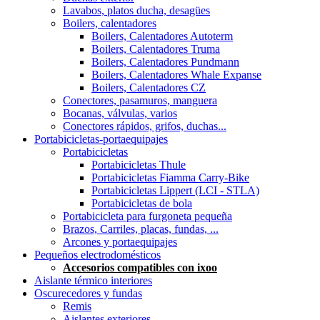
Lavabos, platos ducha, desagües
Boilers, calentadores
Boilers, Calentadores Autoterm
Boilers, Calentadores Truma
Boilers, Calentadores Pundmann
Boilers, Calentadores Whale Expanse
Boilers, Calentadores CZ
Conectores, pasamuros, manguera
Bocanas, válvulas, varios
Conectores rápidos, grifos, duchas...
Portabicicletas-portaequipajes
Portabicicletas
Portabicicletas Thule
Portabicicletas Fiamma Carry-Bike
Portabicicletas Lippert (LCI - STLA)
Portabicicletas de bola
Portabicicleta para furgoneta pequeña
Brazos, Carriles, placas, fundas, ...
Arcones y portaequipajes
Pequeños electrodomésticos
Accesorios compatibles con ixoo
Aislante térmico interiores
Oscurecedores y fundas
Remis
Aislantes exteriores