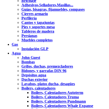
Bricolaje
Adhesivos,Selladores,Masillas...
Guías, bisagras, fijamuebles, compases
Cierres armario
Perfilería
Cantos y tapajuntas
Pies y soportes mesa
Tableros de madera
Persianas
Muebles completos
Gas
Instalación GLP
Agua
John Guest
Bombas
Grifos, duchas, premezcladores
Bidones, y garrafas DIN 96
Depósitos agua
Duchas exterior
Lavabos, platos ducha, desagües
Boilers, calentadores
Boilers, Calentadores Autoterm
Boilers, Calentadores Truma
Boilers, Calentadores Pundmann
Boilers, Calentadores Whale Expanse