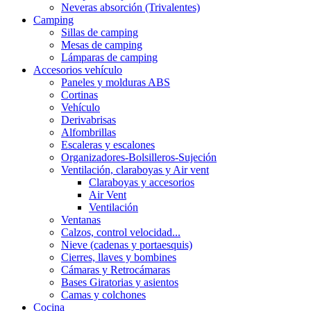
Neveras absorción (Trivalentes)
Camping
Sillas de camping
Mesas de camping
Lámparas de camping
Accesorios vehículo
Paneles y molduras ABS
Cortinas
Vehículo
Derivabrisas
Alfombrillas
Escaleras y escalones
Organizadores-Bolsilleros-Sujeción
Ventilación, claraboyas y Air vent
Claraboyas y accesorios
Air Vent
Ventilación
Ventanas
Calzos, control velocidad...
Nieve (cadenas y portaesquis)
Cierres, llaves y bombines
Cámaras y Retrocámaras
Bases Giratorias y asientos
Camas y colchones
Cocina