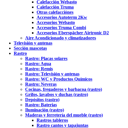
Calefacción Webasto
Calefacción Truma
Otras calefacciónes
Accesorios Autoterm 2Kw
Accesorios Webasto
Accesorios Truma Combi
Accesorios Eberspächer Airtronic D2
Aire Acondicionado y climatizadores
Televisión y antenas
Sección mascotas
Rastro
Rastro: Placas solares
Rastro: Agua
Rastro: Remis
Rastro: Televisión y antenas
Rastro: WC y Productos Químicos
Rastro: Neveras
Cocinas, fregaderos y barbacoa (rastro)
Grifos, lavabos y duchas (rastro)
Depósitos (rastro)
Rastro: Baterias
Iluminación (rastro)
Maderas y ferretería del mueble (rastro)
Rastros tableros
Rastro cantos y tapajuntas