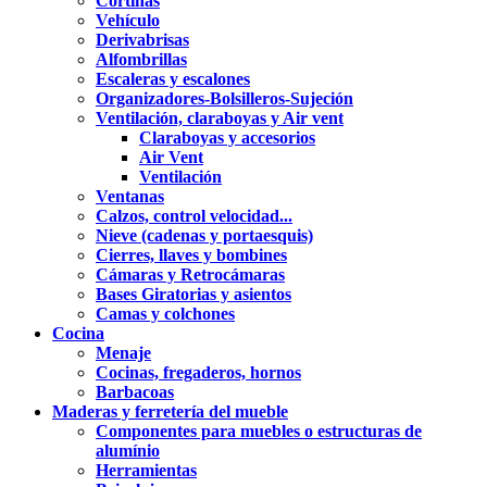
Cortinas
Vehículo
Derivabrisas
Alfombrillas
Escaleras y escalones
Organizadores-Bolsilleros-Sujeción
Ventilación, claraboyas y Air vent
Claraboyas y accesorios
Air Vent
Ventilación
Ventanas
Calzos, control velocidad...
Nieve (cadenas y portaesquis)
Cierres, llaves y bombines
Cámaras y Retrocámaras
Bases Giratorias y asientos
Camas y colchones
Cocina
Menaje
Cocinas, fregaderos, hornos
Barbacoas
Maderas y ferretería del mueble
Componentes para muebles o estructuras de
alumínio
Herramientas