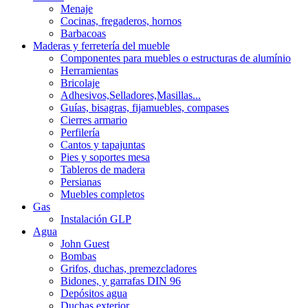
Menaje
Cocinas, fregaderos, hornos
Barbacoas
Maderas y ferretería del mueble
Componentes para muebles o estructuras de alumínio
Herramientas
Bricolaje
Adhesivos,Selladores,Masillas...
Guías, bisagras, fijamuebles, compases
Cierres armario
Perfilería
Cantos y tapajuntas
Pies y soportes mesa
Tableros de madera
Persianas
Muebles completos
Gas
Instalación GLP
Agua
John Guest
Bombas
Grifos, duchas, premezcladores
Bidones, y garrafas DIN 96
Depósitos agua
Duchas exterior