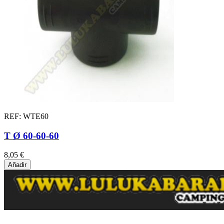
REF: WTE60
T Ø 60-60-60
8,05 €
Añadir