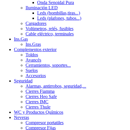
Onda Senoidal Pura
Iluminación LED
Leds (bombillas,tiras...)
Leds (plafones, tubos...)
Cargadores
Voltimetros, relés, fusibles
Cable eléctrico, terminales
Ins.Gas
Ins.Gras
Complementos exterior
Toldos
Avancés
Cerramientos, soportes...
Suelos
Accesorios
Seguridad
Alarmas, antirrobos, seguridad,...
Cierres Fiamma
Cierres Heo Safe
Cierres IMC
Cierres Thule
WC y Productos Químicos
Neveras
Compresor portatiles
Compresor Fijas