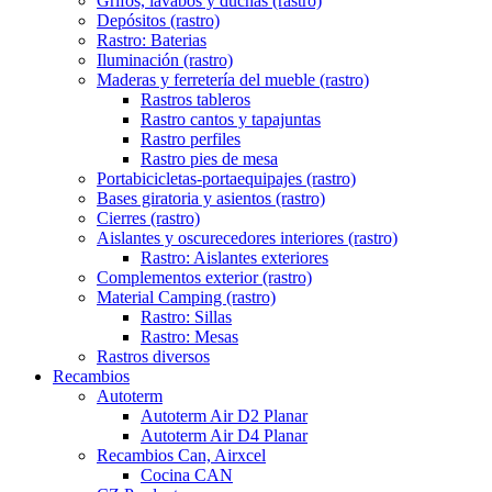
Grifos, lavabos y duchas (rastro)
Depósitos (rastro)
Rastro: Baterias
Iluminación (rastro)
Maderas y ferretería del mueble (rastro)
Rastros tableros
Rastro cantos y tapajuntas
Rastro perfiles
Rastro pies de mesa
Portabicicletas-portaequipajes (rastro)
Bases giratoria y asientos (rastro)
Cierres (rastro)
Aislantes y oscurecedores interiores (rastro)
Rastro: Aislantes exteriores
Complementos exterior (rastro)
Material Camping (rastro)
Rastro: Sillas
Rastro: Mesas
Rastros diversos
Recambios
Autoterm
Autoterm Air D2 Planar
Autoterm Air D4 Planar
Recambios Can, Airxcel
Cocina CAN