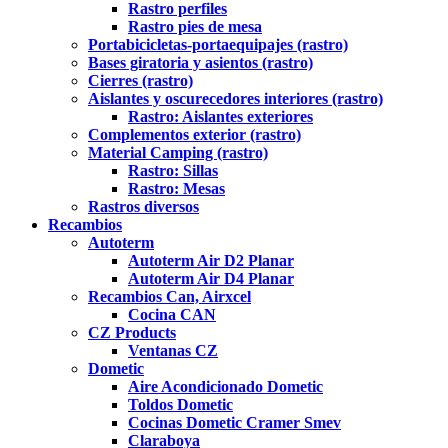
Rastro perfiles
Rastro pies de mesa
Portabicicletas-portaequipajes (rastro)
Bases giratoria y asientos (rastro)
Cierres (rastro)
Aislantes y oscurecedores interiores (rastro)
Rastro: Aislantes exteriores
Complementos exterior (rastro)
Material Camping (rastro)
Rastro: Sillas
Rastro: Mesas
Rastros diversos
Recambios
Autoterm
Autoterm Air D2 Planar
Autoterm Air D4 Planar
Recambios Can, Airxcel
Cocina CAN
CZ Products
Ventanas CZ
Dometic
Aire Acondicionado Dometic
Toldos Dometic
Cocinas Dometic Cramer Smev
Claraboya