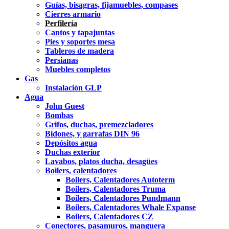
Guías, bisagras, fijamuebles, compases
Cierres armario
Perfilería
Cantos y tapajuntas
Pies y soportes mesa
Tableros de madera
Persianas
Muebles completos
Gas
Instalación GLP
Agua
John Guest
Bombas
Grifos, duchas, premezcladores
Bidones, y garrafas DIN 96
Depósitos agua
Duchas exterior
Lavabos, platos ducha, desagües
Boilers, calentadores
Boilers, Calentadores Autoterm
Boilers, Calentadores Truma
Boilers, Calentadores Pundmann
Boilers, Calentadores Whale Expanse
Boilers, Calentadores CZ
Conectores, pasamuros, manguera