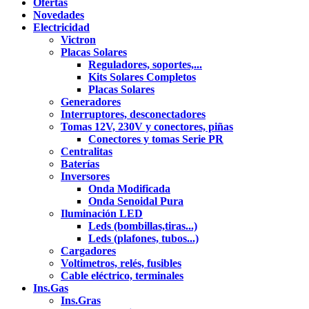
Ofertas
Novedades
Electricidad
Victron
Placas Solares
Reguladores, soportes,...
Kits Solares Completos
Placas Solares
Generadores
Interruptores, desconectadores
Tomas 12V, 230V y conectores, piñas
Conectores y tomas Serie PR
Centralitas
Baterías
Inversores
Onda Modificada
Onda Senoidal Pura
Iluminación LED
Leds (bombillas,tiras...)
Leds (plafones, tubos...)
Cargadores
Voltimetros, relés, fusibles
Cable eléctrico, terminales
Ins.Gas
Ins.Gras