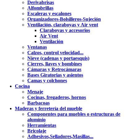
Derivabrisas
Alfombrillas
Escaleras y escalones
Organizadores-Bolsilleros-Sujeción
Ventilación, claraboyas y Air vent
Claraboyas y accesorios
Air Vent
Ventilación
Ventanas
Calzos, control velocidad...
Nieve (cadenas y portaesquis)
Cierres, llaves y bombines
Cámaras y Retrocámaras
Bases Giratorias y asientos
Camas y colchones
Cocina
Menaje
Cocinas, fregaderos, hornos
Barbacoas
Maderas y ferretería del mueble
Componentes para muebles o estructuras de
alumínio
Herramientas
Bricolaje
Adhesivos,Selladores,Masillas...