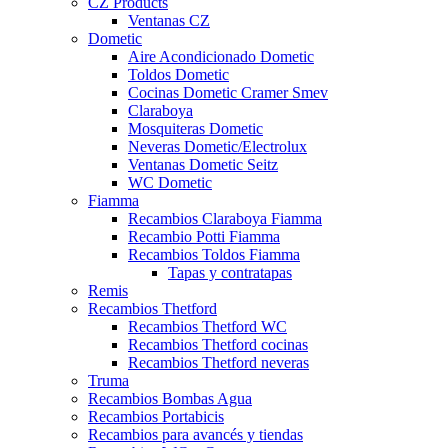
CZ Products
Ventanas CZ
Dometic
Aire Acondicionado Dometic
Toldos Dometic
Cocinas Dometic Cramer Smev
Claraboya
Mosquiteras Dometic
Neveras Dometic/Electrolux
Ventanas Dometic Seitz
WC Dometic
Fiamma
Recambios Claraboya Fiamma
Recambio Potti Fiamma
Recambios Toldos Fiamma
Tapas y contratapas
Remis
Recambios Thetford
Recambios Thetford WC
Recambios Thetford cocinas
Recambios Thetford neveras
Truma
Recambios Bombas Agua
Recambios Portabicis
Recambios para avancés y tiendas