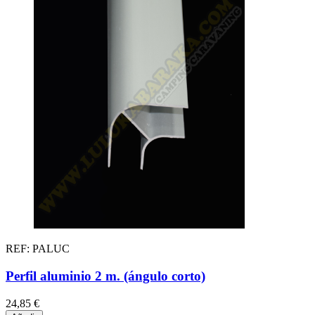
REF: PALUC
Perfil aluminio 2 m. (ángulo corto)
24,85 €