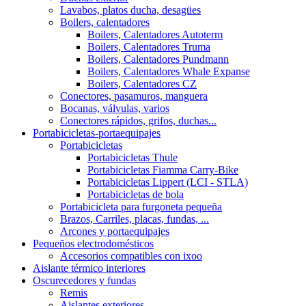
Lavabos, platos ducha, desagües
Boilers, calentadores
Boilers, Calentadores Autoterm
Boilers, Calentadores Truma
Boilers, Calentadores Pundmann
Boilers, Calentadores Whale Expanse
Boilers, Calentadores CZ
Conectores, pasamuros, manguera
Bocanas, válvulas, varios
Conectores rápidos, grifos, duchas...
Portabicicletas-portaequipajes
Portabicicletas
Portabicicletas Thule
Portabicicletas Fiamma Carry-Bike
Portabicicletas Lippert (LCI - STLA)
Portabicicletas de bola
Portabicicleta para furgoneta pequeña
Brazos, Carriles, placas, fundas, ...
Arcones y portaequipajes
Pequeños electrodomésticos
Accesorios compatibles con ixoo
Aislante térmico interiores
Oscurecedores y fundas
Remis
Aislantes exteriores