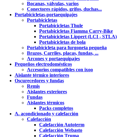
Bocanas, válvulas, varios
Conectores rápidos, grifos, duchas...
Portabicicletas-portaequipajes
Portabicicletas
Portabicicletas Thule
Portabicicletas Fiamma Carry-Bike
Portabicicletas Lippert (LCI - STLA)
Portabicicletas de bola
Portabicicleta para furgoneta pequeña
Brazos, Carriles, placas, fundas, ...
Arcones y portaequipajes
Pequeños electrodomésticos
Accesorios compatibles con ixoo
Aislante térmico interiores
Oscurecedores y fundas
Remis
Aislantes exteriores
Fundas
Aislantes térmicos
Packs completos
A. acondicionado y calefacción
Calefacción
Calefacción Autoterm
Calefacción Webasto
Calefacción Truma