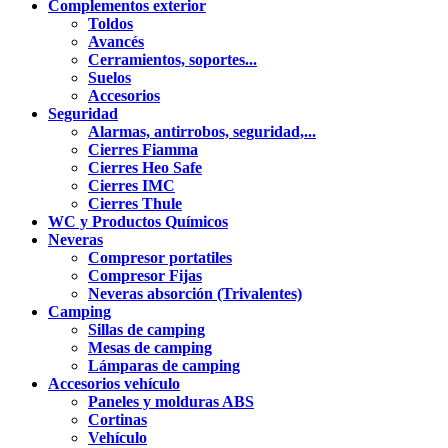
Complementos exterior
Toldos
Avancés
Cerramientos, soportes...
Suelos
Accesorios
Seguridad
Alarmas, antirrobos, seguridad,...
Cierres Fiamma
Cierres Heo Safe
Cierres IMC
Cierres Thule
WC y Productos Químicos
Neveras
Compresor portatiles
Compresor Fijas
Neveras absorción (Trivalentes)
Camping
Sillas de camping
Mesas de camping
Lámparas de camping
Accesorios vehículo
Paneles y molduras ABS
Cortinas
Vehículo