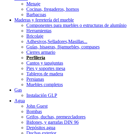
Menaje
Cocinas, fregaderos, hornos
Barbacoas
Maderas y ferretería del mueble
Componentes para muebles o estructuras de alumínio
Herramientas
Bricolaje
Adhesivos,Selladores,Masillas...
Guías, bisagras, fijamuebles, compases
Cierres armario
Perfilería
Cantos y tapajuntas
Pies y soportes mesa
Tableros de madera
Persianas
Muebles completos
Gas
Instalación GLP
Agua
John Guest
Bombas
Grifos, duchas, premezcladores
Bidones, y garrafas DIN 96
Depósitos agua
Duchas exterior