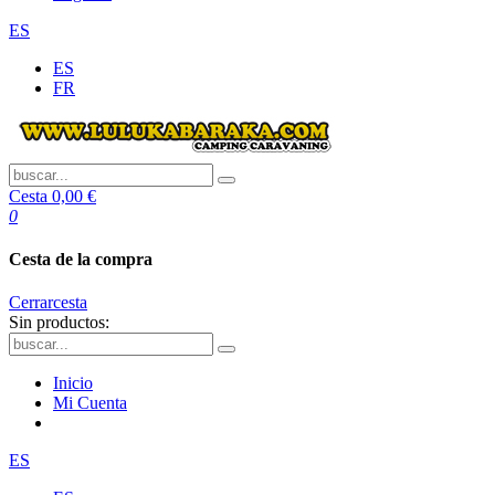
ES
ES
FR
Cesta
0,00 €
0
Cesta de la compra
Cerrar
cesta
Sin productos:
Inicio
Mi Cuenta
ES