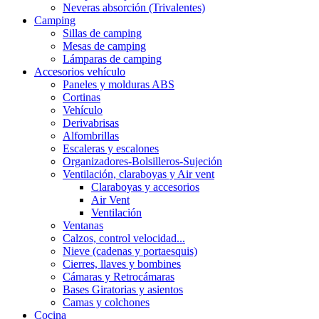
Neveras absorción (Trivalentes)
Camping
Sillas de camping
Mesas de camping
Lámparas de camping
Accesorios vehículo
Paneles y molduras ABS
Cortinas
Vehículo
Derivabrisas
Alfombrillas
Escaleras y escalones
Organizadores-Bolsilleros-Sujeción
Ventilación, claraboyas y Air vent
Claraboyas y accesorios
Air Vent
Ventilación
Ventanas
Calzos, control velocidad...
Nieve (cadenas y portaesquis)
Cierres, llaves y bombines
Cámaras y Retrocámaras
Bases Giratorias y asientos
Camas y colchones
Cocina