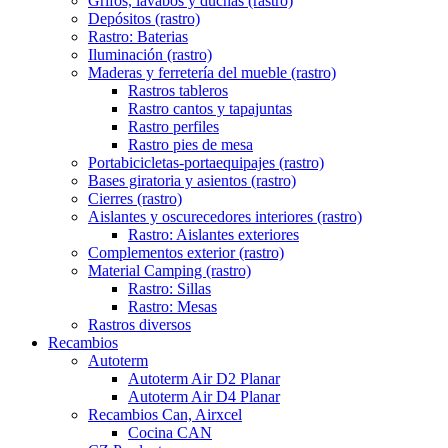
Grifos, lavabos y duchas (rastro)
Depósitos (rastro)
Rastro: Baterias
Iluminación (rastro)
Maderas y ferretería del mueble (rastro)
Rastros tableros
Rastro cantos y tapajuntas
Rastro perfiles
Rastro pies de mesa
Portabicicletas-portaequipajes (rastro)
Bases giratoria y asientos (rastro)
Cierres (rastro)
Aislantes y oscurecedores interiores (rastro)
Rastro: Aislantes exteriores
Complementos exterior (rastro)
Material Camping (rastro)
Rastro: Sillas
Rastro: Mesas
Rastros diversos
Recambios
Autoterm
Autoterm Air D2 Planar
Autoterm Air D4 Planar
Recambios Can, Airxcel
Cocina CAN