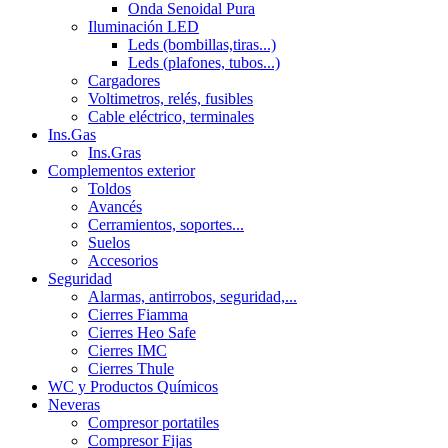
Onda Senoidal Pura
Iluminación LED
Leds (bombillas,tiras...)
Leds (plafones, tubos...)
Cargadores
Voltimetros, relés, fusibles
Cable eléctrico, terminales
Ins.Gas
Ins.Gras
Complementos exterior
Toldos
Avancés
Cerramientos, soportes...
Suelos
Accesorios
Seguridad
Alarmas, antirrobos, seguridad,...
Cierres Fiamma
Cierres Heo Safe
Cierres IMC
Cierres Thule
WC y Productos Químicos
Neveras
Compresor portatiles
Compresor Fijas