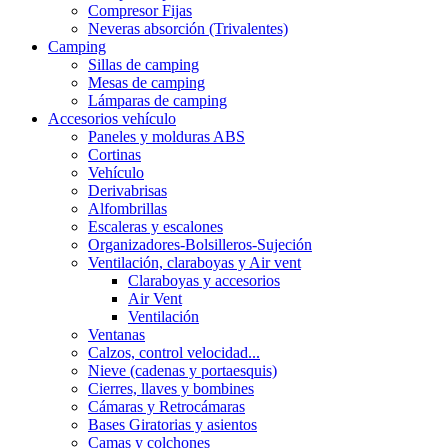
Compresor Fijas
Neveras absorción (Trivalentes)
Camping
Sillas de camping
Mesas de camping
Lámparas de camping
Accesorios vehículo
Paneles y molduras ABS
Cortinas
Vehículo
Derivabrisas
Alfombrillas
Escaleras y escalones
Organizadores-Bolsilleros-Sujeción
Ventilación, claraboyas y Air vent
Claraboyas y accesorios
Air Vent
Ventilación
Ventanas
Calzos, control velocidad...
Nieve (cadenas y portaesquis)
Cierres, llaves y bombines
Cámaras y Retrocámaras
Bases Giratorias y asientos
Camas y colchones