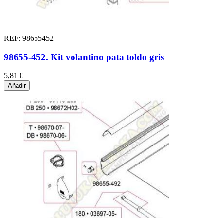
REF: 98655452
98655-452. Kit volantino pata toldo gris
5,81 €
Añadir