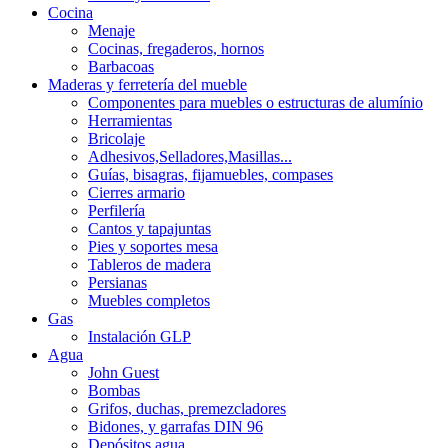
Cocina
Menaje
Cocinas, fregaderos, hornos
Barbacoas
Maderas y ferretería del mueble
Componentes para muebles o estructuras de alumínio
Herramientas
Bricolaje
Adhesivos,Selladores,Masillas...
Guías, bisagras, fijamuebles, compases
Cierres armario
Perfilería
Cantos y tapajuntas
Pies y soportes mesa
Tableros de madera
Persianas
Muebles completos
Gas
Instalación GLP
Agua
John Guest
Bombas
Grifos, duchas, premezcladores
Bidones, y garrafas DIN 96
Depósitos agua