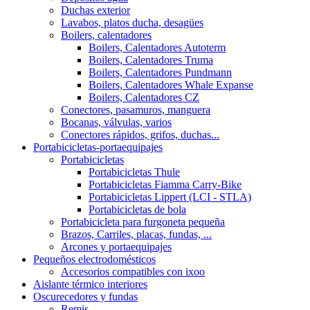
Duchas exterior
Lavabos, platos ducha, desagües
Boilers, calentadores
Boilers, Calentadores Autoterm
Boilers, Calentadores Truma
Boilers, Calentadores Pundmann
Boilers, Calentadores Whale Expanse
Boilers, Calentadores CZ
Conectores, pasamuros, manguera
Bocanas, válvulas, varios
Conectores rápidos, grifos, duchas...
Portabicicletas-portaequipajes
Portabicicletas
Portabicicletas Thule
Portabicicletas Fiamma Carry-Bike
Portabicicletas Lippert (LCI - STLA)
Portabicicletas de bola
Portabicicleta para furgoneta pequeña
Brazos, Carriles, placas, fundas, ...
Arcones y portaequipajes
Pequeños electrodomésticos
Accesorios compatibles con ixoo
Aislante térmico interiores
Oscurecedores y fundas
Remis