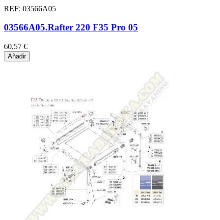
REF: 03566A05
03566A05.Rafter 220 F35 Pro 05
60,57 €
Añadir