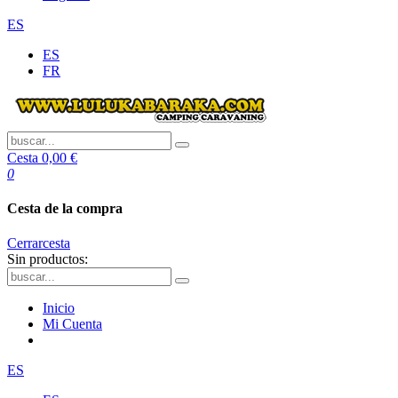
ES
ES
FR
Cesta
0,00 €
0
Cesta de la compra
Cerrar
cesta
Sin productos:
Inicio
Mi Cuenta
ES