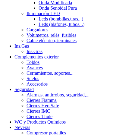
Onda Modificada
Onda Senoidal Pura
Iluminación LED
Leds (bombillas,tiras...)
Leds (plafones, tubos...)
Cargadores
Voltimetros, relés, fusibles
Cable eléctrico, terminales
Ins.Gas
Ins.Gras
Complementos exterior
Toldos
Avancés
Cerramientos, soportes...
Suelos
Accesorios
Seguridad
Alarmas, antirrobos, seguridad,...
Cierres Fiamma
Cierres Heo Safe
Cierres IMC
Cierres Thule
WC y Productos Químicos
Neveras
Compresor portatiles