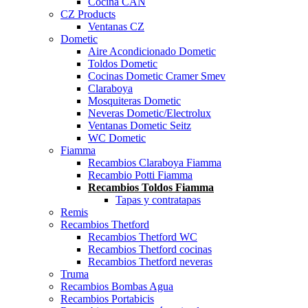
Cocina CAN
CZ Products
Ventanas CZ
Dometic
Aire Acondicionado Dometic
Toldos Dometic
Cocinas Dometic Cramer Smev
Claraboya
Mosquiteras Dometic
Neveras Dometic/Electrolux
Ventanas Dometic Seitz
WC Dometic
Fiamma
Recambios Claraboya Fiamma
Recambio Potti Fiamma
Recambios Toldos Fiamma
Tapas y contratapas
Remis
Recambios Thetford
Recambios Thetford WC
Recambios Thetford cocinas
Recambios Thetford neveras
Truma
Recambios Bombas Agua
Recambios Portabicis