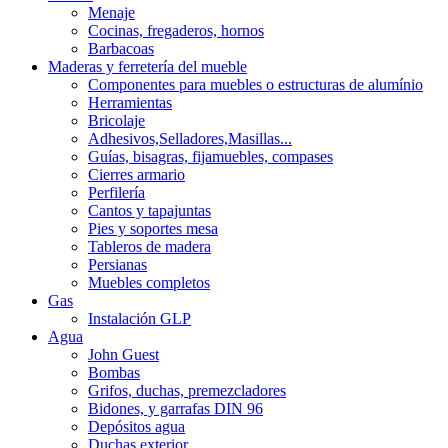
Menaje
Cocinas, fregaderos, hornos
Barbacoas
Maderas y ferretería del mueble
Componentes para muebles o estructuras de alumínio
Herramientas
Bricolaje
Adhesivos,Selladores,Masillas...
Guías, bisagras, fijamuebles, compases
Cierres armario
Perfilería
Cantos y tapajuntas
Pies y soportes mesa
Tableros de madera
Persianas
Muebles completos
Gas
Instalación GLP
Agua
John Guest
Bombas
Grifos, duchas, premezcladores
Bidones, y garrafas DIN 96
Depósitos agua
Duchas exterior