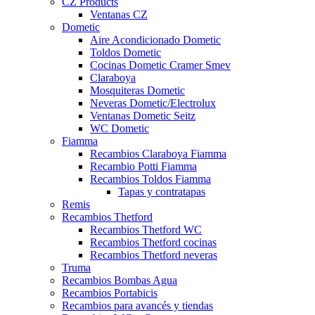
CZ Products
Ventanas CZ
Dometic
Aire Acondicionado Dometic
Toldos Dometic
Cocinas Dometic Cramer Smev
Claraboya
Mosquiteras Dometic
Neveras Dometic/Electrolux
Ventanas Dometic Seitz
WC Dometic
Fiamma
Recambios Claraboya Fiamma
Recambio Potti Fiamma
Recambios Toldos Fiamma
Tapas y contratapas
Remis
Recambios Thetford
Recambios Thetford WC
Recambios Thetford cocinas
Recambios Thetford neveras
Truma
Recambios Bombas Agua
Recambios Portabicis
Recambios para avancés y tiendas