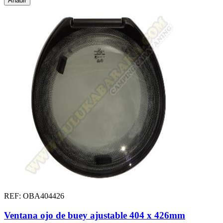
Añadir
REF: OBA404426
Ventana ojo de buey ajustable 404 x 426mm