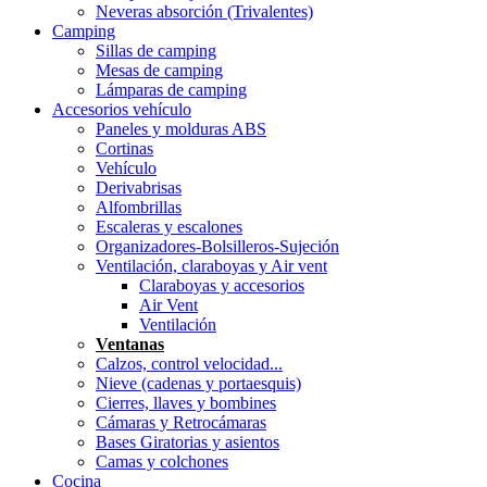
Neveras absorción (Trivalentes)
Camping
Sillas de camping
Mesas de camping
Lámparas de camping
Accesorios vehículo
Paneles y molduras ABS
Cortinas
Vehículo
Derivabrisas
Alfombrillas
Escaleras y escalones
Organizadores-Bolsilleros-Sujeción
Ventilación, claraboyas y Air vent
Claraboyas y accesorios
Air Vent
Ventilación
Ventanas
Calzos, control velocidad...
Nieve (cadenas y portaesquis)
Cierres, llaves y bombines
Cámaras y Retrocámaras
Bases Giratorias y asientos
Camas y colchones
Cocina