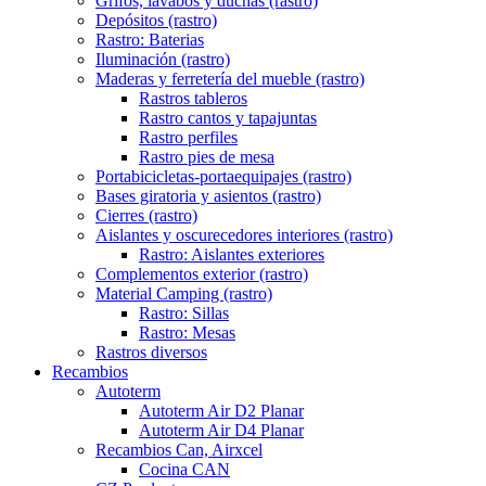
Grifos, lavabos y duchas (rastro)
Depósitos (rastro)
Rastro: Baterias
Iluminación (rastro)
Maderas y ferretería del mueble (rastro)
Rastros tableros
Rastro cantos y tapajuntas
Rastro perfiles
Rastro pies de mesa
Portabicicletas-portaequipajes (rastro)
Bases giratoria y asientos (rastro)
Cierres (rastro)
Aislantes y oscurecedores interiores (rastro)
Rastro: Aislantes exteriores
Complementos exterior (rastro)
Material Camping (rastro)
Rastro: Sillas
Rastro: Mesas
Rastros diversos
Recambios
Autoterm
Autoterm Air D2 Planar
Autoterm Air D4 Planar
Recambios Can, Airxcel
Cocina CAN