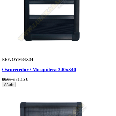
REF: OYM34X34
Oscurecedor / Mosquitera 340x340
90,05 €
81,15 €
Añadir