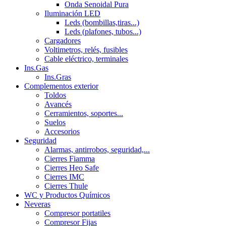
Onda Senoidal Pura
Iluminación LED
Leds (bombillas,tiras...)
Leds (plafones, tubos...)
Cargadores
Voltimetros, relés, fusibles
Cable eléctrico, terminales
Ins.Gas
Ins.Gras
Complementos exterior
Toldos
Avancés
Cerramientos, soportes...
Suelos
Accesorios
Seguridad
Alarmas, antirrobos, seguridad,...
Cierres Fiamma
Cierres Heo Safe
Cierres IMC
Cierres Thule
WC y Productos Químicos
Neveras
Compresor portatiles
Compresor Fijas