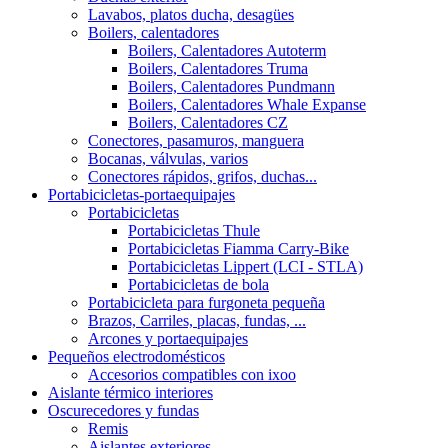
Lavabos, platos ducha, desagües
Boilers, calentadores
Boilers, Calentadores Autoterm
Boilers, Calentadores Truma
Boilers, Calentadores Pundmann
Boilers, Calentadores Whale Expanse
Boilers, Calentadores CZ
Conectores, pasamuros, manguera
Bocanas, válvulas, varios
Conectores rápidos, grifos, duchas...
Portabicicletas-portaequipajes
Portabicicletas
Portabicicletas Thule
Portabicicletas Fiamma Carry-Bike
Portabicicletas Lippert (LCI - STLA)
Portabicicletas de bola
Portabicicleta para furgoneta pequeña
Brazos, Carriles, placas, fundas, ...
Arcones y portaequipajes
Pequeños electrodomésticos
Accesorios compatibles con ixoo
Aislante térmico interiores
Oscurecedores y fundas
Remis
Aislantes exteriores