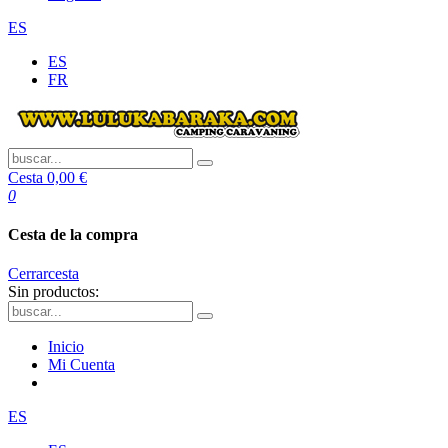
ES
ES
FR
Cesta
0,00 €
0
Cesta de la compra
Cerrar
cesta
Sin productos:
Inicio
Mi Cuenta
ES