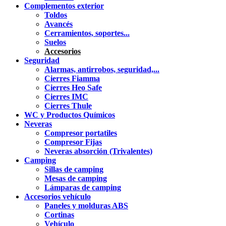
Complementos exterior
Toldos
Avancés
Cerramientos, soportes...
Suelos
Accesorios
Seguridad
Alarmas, antirrobos, seguridad,...
Cierres Fiamma
Cierres Heo Safe
Cierres IMC
Cierres Thule
WC y Productos Químicos
Neveras
Compresor portatiles
Compresor Fijas
Neveras absorción (Trivalentes)
Camping
Sillas de camping
Mesas de camping
Lámparas de camping
Accesorios vehículo
Paneles y molduras ABS
Cortinas
Vehículo