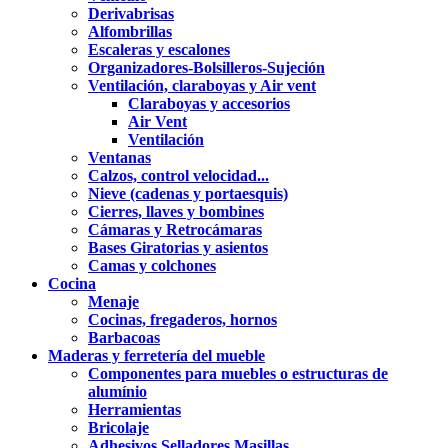
Derivabrisas
Alfombrillas
Escaleras y escalones
Organizadores-Bolsilleros-Sujeción
Ventilación, claraboyas y Air vent
Claraboyas y accesorios
Air Vent
Ventilación
Ventanas
Calzos, control velocidad...
Nieve (cadenas y portaesquis)
Cierres, llaves y bombines
Cámaras y Retrocámaras
Bases Giratorias y asientos
Camas y colchones
Cocina
Menaje
Cocinas, fregaderos, hornos
Barbacoas
Maderas y ferretería del mueble
Componentes para muebles o estructuras de
alumínio
Herramientas
Bricolaje
Adhesivos,Selladores,Masillas...