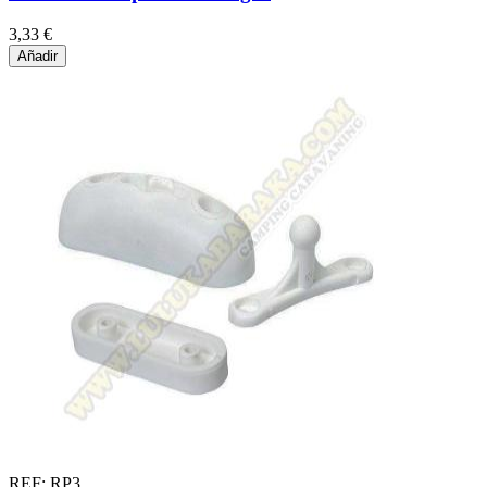
3,33 €
Añadir
REF: RP3