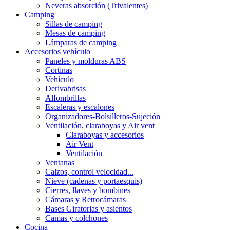
Neveras absorción (Trivalentes)
Camping
Sillas de camping
Mesas de camping
Lámparas de camping
Accesorios vehículo
Paneles y molduras ABS
Cortinas
Vehículo
Derivabrisas
Alfombrillas
Escaleras y escalones
Organizadores-Bolsilleros-Sujeción
Ventilación, claraboyas y Air vent
Claraboyas y accesorios
Air Vent
Ventilación
Ventanas
Calzos, control velocidad...
Nieve (cadenas y portaesquis)
Cierres, llaves y bombines
Cámaras y Retrocámaras
Bases Giratorias y asientos
Camas y colchones
Cocina