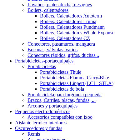
Lavabos, platos ducha, desagües
Boilers, calentadores
Boilers, Calentadores Autoterm
Boilers, Calentadores Truma
Boilers, Calentadores Pundmann
Boilers, Calentadores Whale Expanse
Boilers, Calentadores CZ
Conectores, pasamuros, manguera
Bocanas, válvulas, varios
Conectores rápidos, grifos, duchas...
Portabicicletas-portaequipajes
Portabicicletas
Portabicicletas Thule
Portabicicletas Fiamma Carry-Bike
Portabicicletas Lippert (LCI - STLA)
Portabicicletas de bola
Portabicicleta para furgoneta pequeña
Brazos, Carriles, placas, fundas, ...
Arcones y portaequipajes
Pequeños electrodomésticos
Accesorios compatibles con ixoo
Aislante térmico interiores
Oscurecedores y fundas
Remis
Aislantes exteriores