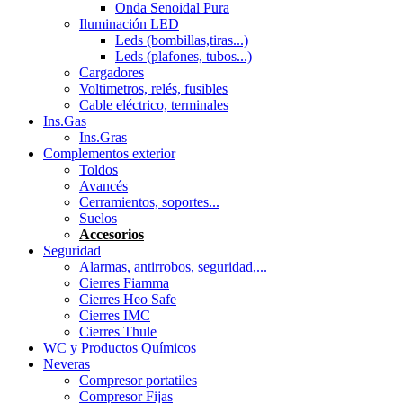
Onda Senoidal Pura
Iluminación LED
Leds (bombillas,tiras...)
Leds (plafones, tubos...)
Cargadores
Voltimetros, relés, fusibles
Cable eléctrico, terminales
Ins.Gas
Ins.Gras
Complementos exterior
Toldos
Avancés
Cerramientos, soportes...
Suelos
Accesorios
Seguridad
Alarmas, antirrobos, seguridad,...
Cierres Fiamma
Cierres Heo Safe
Cierres IMC
Cierres Thule
WC y Productos Químicos
Neveras
Compresor portatiles
Compresor Fijas