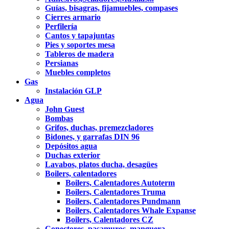
Guías, bisagras, fijamuebles, compases
Cierres armario
Perfilería
Cantos y tapajuntas
Pies y soportes mesa
Tableros de madera
Persianas
Muebles completos
Gas
Instalación GLP
Agua
John Guest
Bombas
Grifos, duchas, premezcladores
Bidones, y garrafas DIN 96
Depósitos agua
Duchas exterior
Lavabos, platos ducha, desagües
Boilers, calentadores
Boilers, Calentadores Autoterm
Boilers, Calentadores Truma
Boilers, Calentadores Pundmann
Boilers, Calentadores Whale Expanse
Boilers, Calentadores CZ
Conectores, pasamuros, manguera