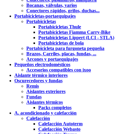
Bocanas, válvulas, varios
Conectores rápidos, grifos, duchas...
Portabicicletas-portaequipajes
Portabicicletas
Portabicicletas Thule
Portabicicletas Fiamma Carry-Bike
Portabicicletas Lippert (LCI - STLA)
Portabicicletas de bola
Portabicicleta para furgoneta pequeña
Brazos, Carriles, placas, fundas, ...
Arcones y portaequipajes
Pequeños electrodomésticos
Accesorios compatibles con ixoo
Aislante térmico interiores
Oscurecedores y fundas
Remis
Aislantes exteriores
Fundas
Aislantes térmicos
Packs completos
A. acondicionado y calefacción
Calefacción
Calefacción Autoterm
Calefacción Webasto