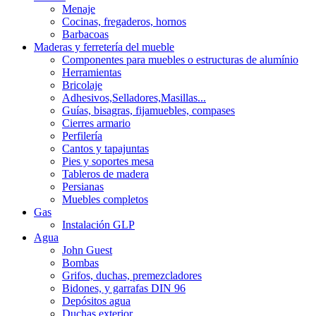
Menaje
Cocinas, fregaderos, hornos
Barbacoas
Maderas y ferretería del mueble
Componentes para muebles o estructuras de alumínio
Herramientas
Bricolaje
Adhesivos,Selladores,Masillas...
Guías, bisagras, fijamuebles, compases
Cierres armario
Perfilería
Cantos y tapajuntas
Pies y soportes mesa
Tableros de madera
Persianas
Muebles completos
Gas
Instalación GLP
Agua
John Guest
Bombas
Grifos, duchas, premezcladores
Bidones, y garrafas DIN 96
Depósitos agua
Duchas exterior