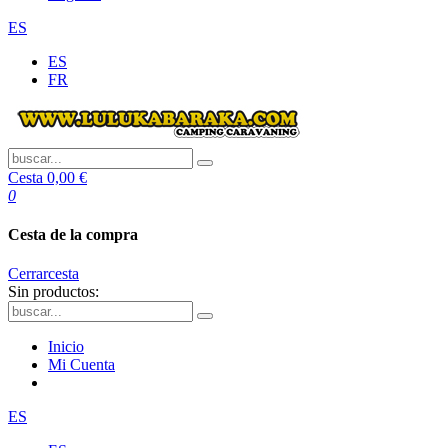
ES
ES
FR
Cesta
0,00 €
0
Cesta de la compra
Cerrar
cesta
Sin productos:
Inicio
Mi Cuenta
ES