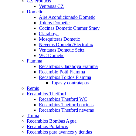
CZ Products
Ventanas CZ
Dometic
Aire Acondicionado Dometic
Toldos Dometic
Cocinas Dometic Cramer Smev
Claraboya
Mosquiteras Dometic
Neveras Dometic/Electrolux
Ventanas Dometic Seitz
WC Dometic
Fiamma
Recambios Claraboya Fiamma
Recambio Potti Fiamma
Recambios Toldos Fiamma
Tapas y contratapas
Remis
Recambios Thetford
Recambios Thetford WC
Recambios Thetford cocinas
Recambios Thetford neveras
Truma
Recambios Bombas Agua
Recambios Portabicis
Recambios para avancés y tiendas