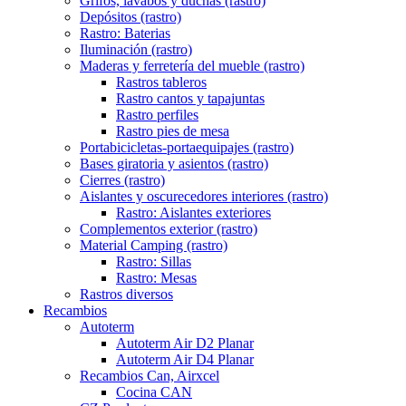
Grifos, lavabos y duchas (rastro)
Depósitos (rastro)
Rastro: Baterias
Iluminación (rastro)
Maderas y ferretería del mueble (rastro)
Rastros tableros
Rastro cantos y tapajuntas
Rastro perfiles
Rastro pies de mesa
Portabicicletas-portaequipajes (rastro)
Bases giratoria y asientos (rastro)
Cierres (rastro)
Aislantes y oscurecedores interiores (rastro)
Rastro: Aislantes exteriores
Complementos exterior (rastro)
Material Camping (rastro)
Rastro: Sillas
Rastro: Mesas
Rastros diversos
Recambios
Autoterm
Autoterm Air D2 Planar
Autoterm Air D4 Planar
Recambios Can, Airxcel
Cocina CAN