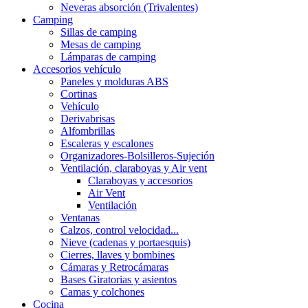
Neveras absorción (Trivalentes)
Camping
Sillas de camping
Mesas de camping
Lámparas de camping
Accesorios vehículo
Paneles y molduras ABS
Cortinas
Vehículo
Derivabrisas
Alfombrillas
Escaleras y escalones
Organizadores-Bolsilleros-Sujeción
Ventilación, claraboyas y Air vent
Claraboyas y accesorios
Air Vent
Ventilación
Ventanas
Calzos, control velocidad...
Nieve (cadenas y portaesquis)
Cierres, llaves y bombines
Cámaras y Retrocámaras
Bases Giratorias y asientos
Camas y colchones
Cocina