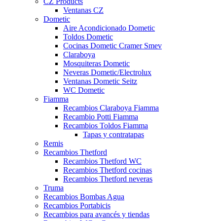
CZ Products
Ventanas CZ
Dometic
Aire Acondicionado Dometic
Toldos Dometic
Cocinas Dometic Cramer Smev
Claraboya
Mosquiteras Dometic
Neveras Dometic/Electrolux
Ventanas Dometic Seitz
WC Dometic
Fiamma
Recambios Claraboya Fiamma
Recambio Potti Fiamma
Recambios Toldos Fiamma
Tapas y contratapas
Remis
Recambios Thetford
Recambios Thetford WC
Recambios Thetford cocinas
Recambios Thetford neveras
Truma
Recambios Bombas Agua
Recambios Portabicis
Recambios para avancés y tiendas