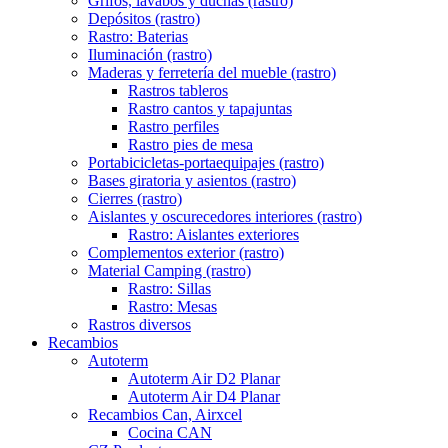
Grifos, lavabos y duchas (rastro)
Depósitos (rastro)
Rastro: Baterias
Iluminación (rastro)
Maderas y ferretería del mueble (rastro)
Rastros tableros
Rastro cantos y tapajuntas
Rastro perfiles
Rastro pies de mesa
Portabicicletas-portaequipajes (rastro)
Bases giratoria y asientos (rastro)
Cierres (rastro)
Aislantes y oscurecedores interiores (rastro)
Rastro: Aislantes exteriores
Complementos exterior (rastro)
Material Camping (rastro)
Rastro: Sillas
Rastro: Mesas
Rastros diversos
Recambios
Autoterm
Autoterm Air D2 Planar
Autoterm Air D4 Planar
Recambios Can, Airxcel
Cocina CAN