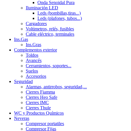
Onda Senoidal Pura
Iluminación LED
Leds (bombillas,tiras...)
Leds (plafones, tubos...)
Cargadores
Voltimetros, relés, fusibles
Cable eléctrico, terminales
Ins.Gas
Ins.Gras
Complementos exterior
Toldos
Avancés
Cerramientos, soportes...
Suelos
Accesorios
Seguridad
Alarmas, antirrobos, seguridad,...
Cierres Fiamma
Cierres Heo Safe
Cierres IMC
Cierres Thule
WC y Productos Químicos
Neveras
Compresor portatiles
Compresor Fijas