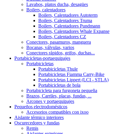
Lavabos, platos ducha, desagües
Boilers, calentadores
Boilers, Calentadores Autoterm
Boilers, Calentadores Truma
Boilers, Calentadores Pundmann
Boilers, Calentadores Whale Expanse
Boilers, Calentadores CZ
Conectores, pasamuros, manguera
Bocanas, válvulas, varios
Conectores rápidos, grifos, duchas...
Portabicicletas-portaequipajes
Portabicicletas
Portabicicletas Thule
Portabicicletas Fiamma Carry-Bike
Portabicicletas Lippert (LCI - STLA)
Portabicicletas de bola
Portabicicleta para furgoneta pequeña
Brazos, Carriles, placas, fundas, ...
Arcones y portaequipajes
Pequeños electrodomésticos
Accesorios compatibles con ixoo
Aislante térmico interiores
Oscurecedores y fundas
Remis
Aislantes exteriores