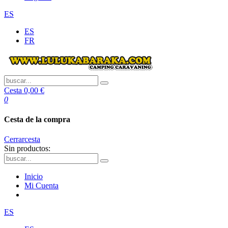
ES
ES
FR
Cesta
0,00 €
0
Cesta de la compra
Cerrar
cesta
Sin productos:
Inicio
Mi Cuenta
ES