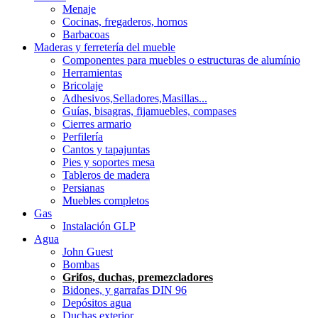
Menaje
Cocinas, fregaderos, hornos
Barbacoas
Maderas y ferretería del mueble
Componentes para muebles o estructuras de alumínio
Herramientas
Bricolaje
Adhesivos,Selladores,Masillas...
Guías, bisagras, fijamuebles, compases
Cierres armario
Perfilería
Cantos y tapajuntas
Pies y soportes mesa
Tableros de madera
Persianas
Muebles completos
Gas
Instalación GLP
Agua
John Guest
Bombas
Grifos, duchas, premezcladores
Bidones, y garrafas DIN 96
Depósitos agua
Duchas exterior