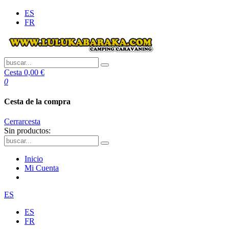
ES
FR
Cesta
0,00 €
0
Cesta de la compra
Cerrar
cesta
Sin productos:
Inicio
Mi Cuenta
ES
ES
FR