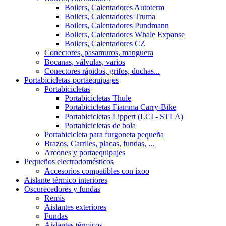
Boilers, Calentadores Autoterm
Boilers, Calentadores Truma
Boilers, Calentadores Pundmann
Boilers, Calentadores Whale Expanse
Boilers, Calentadores CZ
Conectores, pasamuros, manguera
Bocanas, válvulas, varios
Conectores rápidos, grifos, duchas...
Portabicicletas-portaequipajes
Portabicicletas
Portabicicletas Thule
Portabicicletas Fiamma Carry-Bike
Portabicicletas Lippert (LCI - STLA)
Portabicicletas de bola
Portabicicleta para furgoneta pequeña
Brazos, Carriles, placas, fundas, ...
Arcones y portaequipajes
Pequeños electrodomésticos
Accesorios compatibles con ixoo
Aislante térmico interiores
Oscurecedores y fundas
Remis
Aislantes exteriores
Fundas
Aislantes térmicos