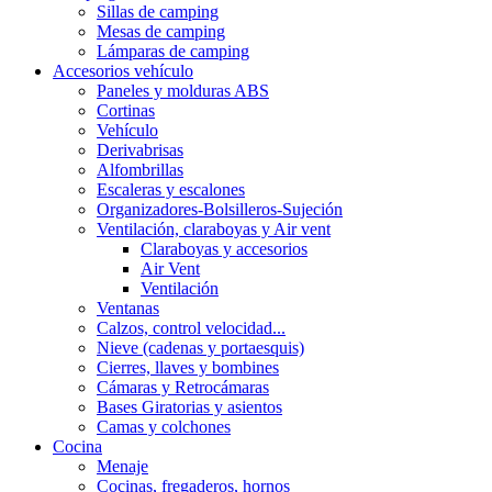
Sillas de camping
Mesas de camping
Lámparas de camping
Accesorios vehículo
Paneles y molduras ABS
Cortinas
Vehículo
Derivabrisas
Alfombrillas
Escaleras y escalones
Organizadores-Bolsilleros-Sujeción
Ventilación, claraboyas y Air vent
Claraboyas y accesorios
Air Vent
Ventilación
Ventanas
Calzos, control velocidad...
Nieve (cadenas y portaesquis)
Cierres, llaves y bombines
Cámaras y Retrocámaras
Bases Giratorias y asientos
Camas y colchones
Cocina
Menaje
Cocinas, fregaderos, hornos