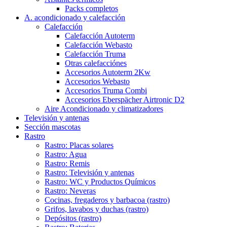
Packs completos
A. acondicionado y calefacción
Calefacción
Calefacción Autoterm
Calefacción Webasto
Calefacción Truma
Otras calefacciónes
Accesorios Autoterm 2Kw
Accesorios Webasto
Accesorios Truma Combi
Accesorios Eberspächer Airtronic D2
Aire Acondicionado y climatizadores
Televisión y antenas
Sección mascotas
Rastro
Rastro: Placas solares
Rastro: Agua
Rastro: Remis
Rastro: Televisión y antenas
Rastro: WC y Productos Químicos
Rastro: Neveras
Cocinas, fregaderos y barbacoa (rastro)
Grifos, lavabos y duchas (rastro)
Depósitos (rastro)