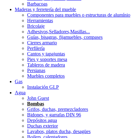
Barbacoas
Maderas y ferretería del mueble
Componentes para muebles o estructuras de alumínio
Herramientas
Bricolaje
Adhesivos,Selladores,Masillas...
Guías, bisagras, fijamuebles, compases
Cierres armario
Perfilería
Cantos y tapajuntas
Pies y soportes mesa
Tableros de madera
Persianas
Muebles completos
Gas
Instalación GLP
Agua
John Guest
Bombas
Grifos, duchas, premezcladores
Bidones, y garrafas DIN 96
Depósitos agua
Duchas exterior
Lavabos, platos ducha, desagües
Boilers, calentadores