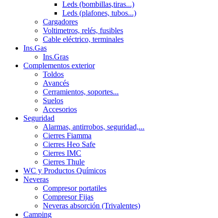
Leds (bombillas,tiras...)
Leds (plafones, tubos...)
Cargadores
Voltimetros, relés, fusibles
Cable eléctrico, terminales
Ins.Gas
Ins.Gras
Complementos exterior
Toldos
Avancés
Cerramientos, soportes...
Suelos
Accesorios
Seguridad
Alarmas, antirrobos, seguridad,...
Cierres Fiamma
Cierres Heo Safe
Cierres IMC
Cierres Thule
WC y Productos Químicos
Neveras
Compresor portatiles
Compresor Fijas
Neveras absorción (Trivalentes)
Camping